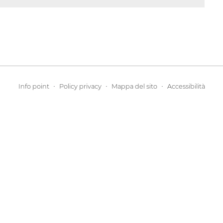
·
·
·
Info point
Policy privacy
Mappa del sito
Accessibilità