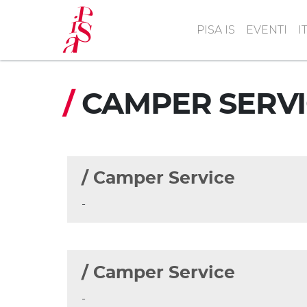
Salta
al
PISA IS
EVENTI
I
contenuto
principale
/
CAMPER SERV
/ Camper Service
-
/ Camper Service
-