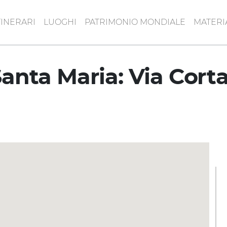
TINERARI
LUOGHI
PATRIMONIO MONDIALE
MATERI
nta Maria: Via Corta