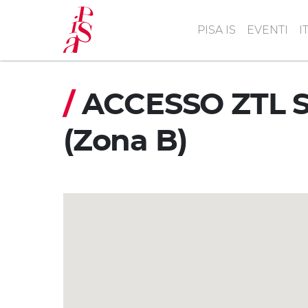
Salta
al
PISA IS
EVENTI
I
contenuto
principale
/
ACCESSO ZTL Sa
(Zona B)