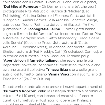
collaborare con il Festival ‘Giorni di Tuono' con due panel,
“
– Gli Dei nella nona arte”, che vedrà
Dal Mito al Fumetto
protagoniste Rita Petruccioli autrice di “Medea” (Bao
Publishing), Cristina Kokoro ed Eleonora Gatta autrici di
“Gorgonia” (Panini Comics), e la Prof.ssa Donatella Puliga,
autrice con Tuono Pettinato dei volumi illustrati “Antìkoi”
(Campanila), e “
– Come i gatti hanno
Iconografie Feline
segnato il mondo del fumetto”, un incontro con Dottor Pira,
autore della graphic novel “Gatto Mondadory. Trilogia della
valle Scrivia” (Coconino Press), Juta, autore di “Gatto
Pernucci” (Coconino Press), in videocollegamento Gilbert
Shelton, autore di “Fat Freddy’s Cat” (Knockabout Comics), e
lo storico del fumetto Fabio Gadducci. Tornano poi gli
"
", che esplorano le più
Aperitivi con il fumetto italiano
importanti novità del panorama fumettistico italiano, e che
avranno ospiti il collettivo
e una delle grandi
Trincea Ibiza
autrici del fumetto italiano,
con il suo “Diario di
Vanna Vinci
Frida Kahlo” (24 Ore Cultura).
Da settembre tante altre sorprese, e i nuovi appuntamenti di
"
", la rassegna dedicata a bambini di
Fumetti & Popcorn Kids
età tra i 6 e i 10 anni, con laboratori creativi sul fumetto
curati da fumettisti e illustratori di opere per l’infanzia,
seguiti da proiezioni di film a tema, che comprenderà