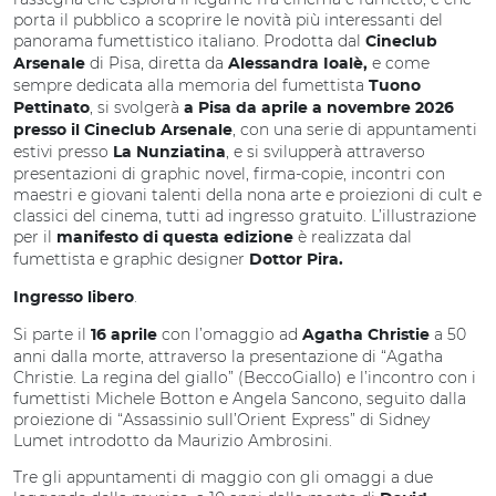
porta il pubblico a scoprire le novità più interessanti del
panorama fumettistico italiano. Prodotta dal
Cineclub
di Pisa, diretta da
e come
Arsenale
Alessandra Ioalè,
sempre dedicata alla memoria del fumettista
Tuono
, si svolgerà
Pettinato
a Pisa da aprile a novembre 2026
, con una serie di appuntamenti
presso il Cineclub Arsenale
estivi presso
, e si svilupperà attraverso
La Nunziatina
presentazioni di graphic novel, firma-copie, incontri con
maestri e giovani talenti della nona arte e proiezioni di cult e
classici del cinema, tutti ad ingresso gratuito. L’illustrazione
per il
è realizzata dal
manifesto di questa edizione
fumettista e graphic designer
Dottor Pira.
.
Ingresso libero
Si parte il
con l’omaggio ad
a 50
16 aprile
Agatha Christie
anni dalla morte, attraverso la presentazione di “Agatha
Christie. La regina del giallo” (BeccoGiallo) e l’incontro con i
fumettisti Michele Botton e Angela Sancono, seguito dalla
proiezione di “Assassinio sull’Orient Express” di Sidney
Lumet introdotto da Maurizio Ambrosini.
Tre gli appuntamenti di maggio con gli omaggi a due