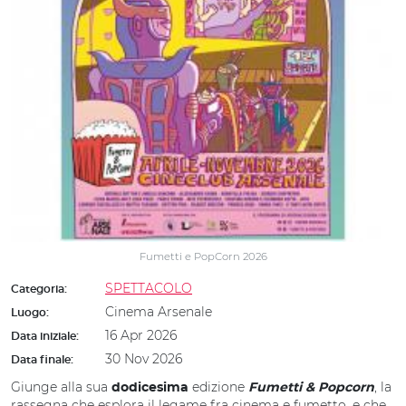
Fumetti e PopCorn 2026
SPETTACOLO
Categoria:
Cinema Arsenale
Luogo:
16 Apr 2026
Data iniziale:
30 Nov 2026
Data finale:
Giunge alla sua
edizione
, la
dodicesima
Fumetti & Popcorn
rassegna che esplora il legame fra cinema e fumetto, e che