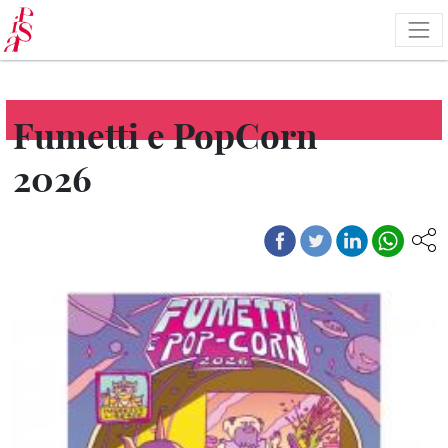
Salta
al
contenuto
principale
Fumetti e PopCorn
2026