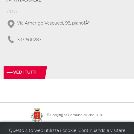
AFFITTACAMERE
110m
Via Amerigo Vespucci, 96, piano1Â°
333 6011287
VEDI TUTTI
© Copyright Comune di Pisa 2020
·
·
·
Info point
Policy privacy
Mappa del sito
Accessibilità
Questo sito web utilizza i cookie. Continuando a visitare