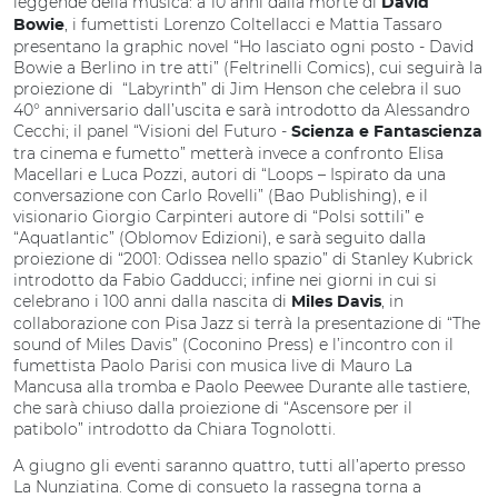
leggende della musica: a 10 anni dalla morte di
David
, i fumettisti Lorenzo Coltellacci e Mattia Tassaro
Bowie
presentano la graphic novel “Ho lasciato ogni posto - David
Bowie a Berlino in tre atti” (Feltrinelli Comics), cui seguirà la
proiezione di “Labyrinth” di Jim Henson che celebra il suo
40° anniversario dall’uscita e sarà introdotto da Alessandro
Cecchi; il panel “Visioni del Futuro -
Scienza e Fantascienza
tra cinema e fumetto” metterà invece a confronto Elisa
Macellari e Luca Pozzi, autori di “Loops – Ispirato da una
conversazione con Carlo Rovelli” (Bao Publishing), e il
visionario Giorgio Carpinteri autore di “Polsi sottili” e
“Aquatlantic” (Oblomov Edizioni), e sarà seguito dalla
proiezione di “2001: Odissea nello spazio” di Stanley Kubrick
introdotto da Fabio Gadducci; infine nei giorni in cui si
celebrano i 100 anni dalla nascita di
, in
Miles Davis
collaborazione con Pisa Jazz si terrà la presentazione di “The
sound of Miles Davis” (Coconino Press) e l’incontro con il
fumettista Paolo Parisi con musica live di Mauro La
Mancusa alla tromba e Paolo Peewee Durante alle tastiere,
che sarà chiuso dalla proiezione di “Ascensore per il
patibolo” introdotto da Chiara Tognolotti.
A giugno gli eventi saranno quattro, tutti all’aperto presso
La Nunziatina. Come di consueto la rassegna torna a