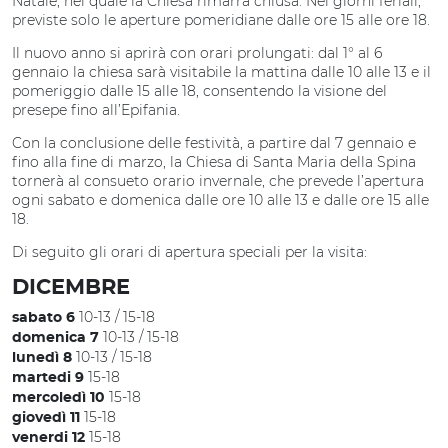
Natale, nel quale la Chiesa rimarrà chiusa. Nei giorni feriali,
previste solo le aperture pomeridiane dalle ore 15 alle ore 18.
Il nuovo anno si aprirà con orari prolungati: dal 1° al 6
gennaio la chiesa sarà visitabile la mattina dalle 10 alle 13 e il
pomeriggio dalle 15 alle 18, consentendo la visione del
presepe fino all’Epifania.
Con la conclusione delle festività, a partire dal 7 gennaio e
fino alla fine di marzo, la Chiesa di Santa Maria della Spina
tornerà al consueto orario invernale, che prevede l’apertura
ogni sabato e domenica dalle ore 10 alle 13 e dalle ore 15 alle
18.
Di seguito gli orari di apertura speciali per la visita:
DICEMBRE
10-13 / 15-18
sabato 6
10-13 / 15-18
domenica 7
10-13 / 15-18
lunedì 8
15-18
martedi 9
15-18
mercoledì 10
15-18
giovedì 11
15-18
venerdi 12