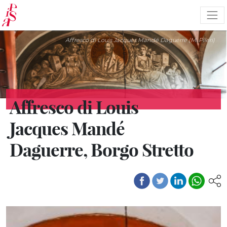
Salta
al
contenuto
principale
Affresco di Louis Jacques Mandé Daguerre (M. Pileri)
Affresco di Louis
Jacques Mandé
Daguerre, Borgo Stretto