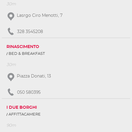
30m
Lasrgo Ciro Menotti, 7
328 3545208
RINASCIMENTO
BED & BREAKFAST
30m
Piazza Donati, 13
050 580395
I DUE BORGHI
AFFITTACAMERE
90m