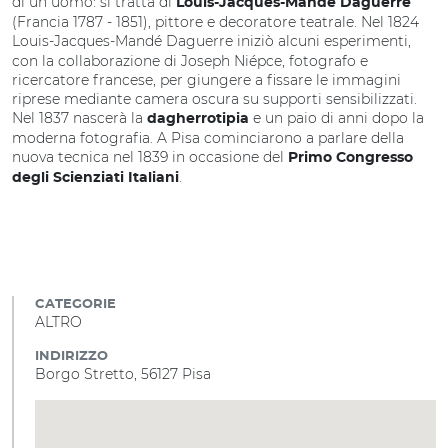
di un uomo: si tratta di
Louis-Jacques-Mandé Daguerre
(Francia 1787 - 1851), pittore e decoratore teatrale. Nel 1824
Louis-Jacques-Mandé Daguerre
iniziò alcuni esperimenti,
con la collaborazione di Joseph Niépce, fotografo e
ricercatore francese, per giungere a fissare le immagini
riprese mediante camera oscura su supporti sensibilizzati.
Nel 1837 nascerà la
e un paio di anni dopo la
dagherrotipia
moderna fotografia. A Pisa cominciarono a parlare della
nuova tecnica nel 1839 in occasione del
Primo Congresso
.
degli Scienziati Italiani
CATEGORIE
ALTRO
INDIRIZZO
Borgo Stretto, 56127 Pisa