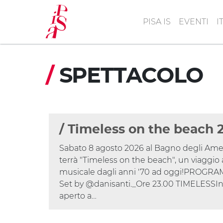
Salta
al
PISA IS
EVENTI
I
contenuto
principale
/
SPETTACOLO
/ Timeless on the beach 
Sabato 8 agosto 2026 al Bagno degli Americ
terrà "Timeless on the beach", un viaggio 
musicale dagli anni '70 ad oggi!PROGR
Set by @danisanti._Ore 23.00 TIMELESSIn
aperto a…