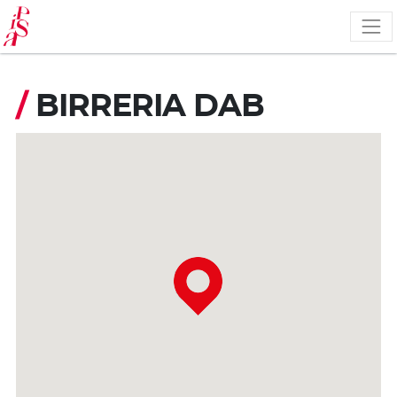
Salta
al
contenuto
principale
/
BIRRERIA DAB