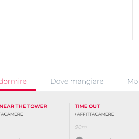
dormire
Dove mangiare
Mob
 NEAR THE TOWER
TIME OUT
TTACAMERE
AFFITTACAMERE
90m