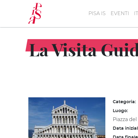
Salta
al
PISA IS
EVENTI
I
contenuto
principale
La Visita Gui
Categoria:
Luogo:
Piazza del
Data inizia
Data finale