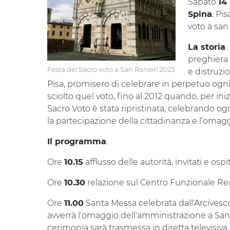
Sabato
14
, Pi
Spina
voto a san
.
La storia
preghiera 
Festa del Sacro voto a San Ranieri 2023
e distruzio
Pisa, promisero di celebrare in perpetuo ogn
sciolto quel voto, fino al 2012 quando, per iniz
Sacro Voto è stata ripristinata, celebrando og
la partecipazione della cittadinanza e l’omaggi
.
Il programma
Ore
afflusso delle autorità, invitati e ospit
10.15
Ore
relazione sul Centro Funzionale Re
10.30
Ore
Santa Messa celebrata dall'Arcivesc
11.00
avverrà l'omaggio dell'amministrazione a San R
cerimonia sarà trasmessa in diretta televisiv