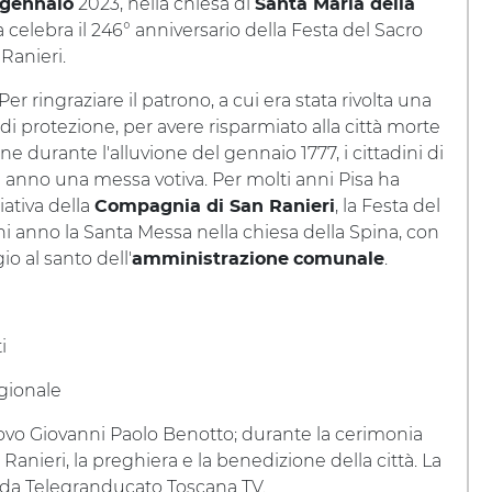
2023, nella chiesa di
 gennaio
Santa Maria della
sa celebra il 246° anniversario della Festa del Sacro
 Ranieri.
 Per ringraziare il patrono, a cui era stata rivolta una
di protezione, per avere risparmiato alla città morte
ne durante l'alluvione del gennaio 1777, i cittadini di
i anno una messa votiva. Per molti anni Pisa ha
iativa della
, la Festa del
Compagnia di San Ranieri
ni anno la Santa Messa nella chiesa della Spina, con
o al santo dell'
.
amministrazione
comunale
i
gionale
ovo Giovanni Paolo Benotto; durante la cerimonia
anieri, la preghiera e la benedizione della città. La
a da Telegranducato Toscana TV.