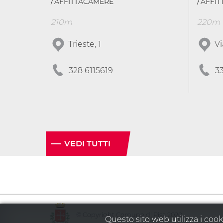
AFFITTACAMERE
AFFI
210m
220m
Trieste, 1
Vi
328 6115619
3
VEDI TUTTI
© Copyright Comune di Pisa 2020
Questo sito web utilizza i cook