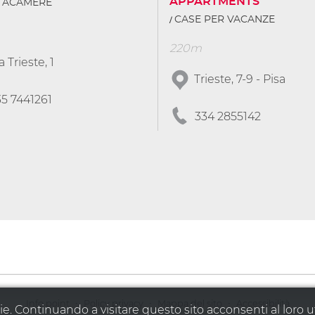
APPARTMENTS
TTACAMERE
CASE PER VACANZE
220m
a Trieste, 1
Trieste, 7-9 - Pisa
35 7441261
334 2855142
·
·
·
Info point
Policy privacy
Mappa del sito
Accessibilità
ie. Continuando a visitare questo sito acconsenti al loro ut