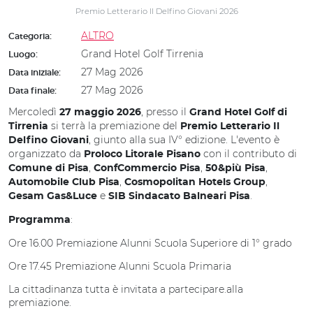
Premio Letterario Il Delfino Giovani 2026
ALTRO
Categoria:
Grand Hotel Golf Tirrenia
Luogo:
27 Mag 2026
Data iniziale:
27 Mag 2026
Data finale:
Mercoledì
, presso il
27 maggio 2026
Grand Hotel Golf di
si terrà la premiazione del
Tirrenia
Premio Letterario Il
, giunto alla sua IV° edizione. L'evento è
Delfino Giovani
organizzato da
con il contributo di
Proloco Litorale Pisano
,
,
,
Comune di Pisa
ConfCommercio Pisa
50&più Pisa
,
,
Automobile Club Pisa
Cosmopolitan Hotels Group
e
.
Gesam Gas&Luce
SIB Sindacato Balneari Pisa
:
Programma
Ore 16.00 Premiazione Alunni Scuola Superiore di 1° grado
Ore 17.45 Premiazione Alunni Scuola Primaria
La cittadinanza tutta è invitata a partecipare.alla
premiazione.