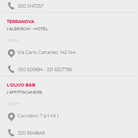
050 3147257
TERRANOVA
ALBERGHI - HOTEL
180m
Via Carlo Cattaneo, 142-144
050 500694 - 331 6327796
L'OLIVO B&B
AFFITTACAMERE
280m
Corridoni, 7 p.1 int.1
320 9349649