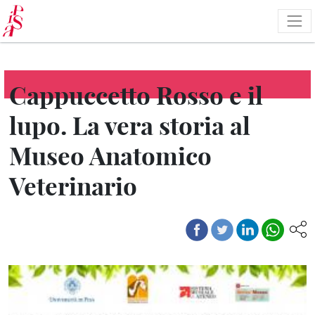
Salta
al
contenuto
principale
Cappuccetto Rosso e il
lupo. La vera storia al
Museo Anatomico
Veterinario