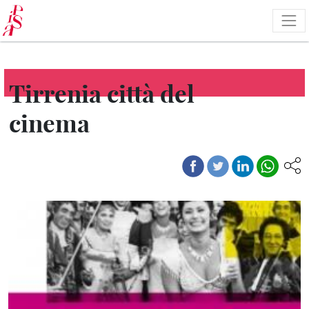
Salta
al
contenuto
principale
Tirrenia città del
cinema