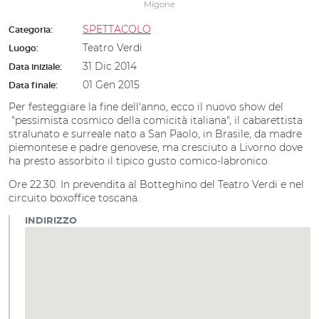
Migone
SPETTACOLO
Categoria:
Teatro Verdi
Luogo:
31 Dic 2014
Data iniziale:
01 Gen 2015
Data finale:
Per festeggiare la fine dell'anno, ecco il nuovo show del
"pessimista cosmico della comicità italiana", il cabarettista
stralunato e surreale nato a San Paolo, in Brasile, da madre
piemontese e padre genovese, ma cresciuto a Livorno dove
ha presto assorbito il tipico gusto comico-labronico.
Ore 22.30.
In prevendita al Botteghino del Teatro Verdi
e nel
circuito boxoffice toscana
.
INDIRIZZO