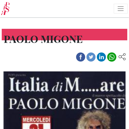
Salta
al
contenuto
principale
PAOLO MIGONE