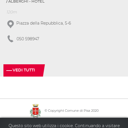
ALBERGHI - HOTEL
120m
Piazza della Repubblica, 5-6
050 598947
VEDI TUTTI
© Copyright Comune di Pisa 2020
·
·
·
Info point
Policy privacy
Mappa del sito
Accessibilità
Questo sito web utilizza i cookie. Continuando a visitare