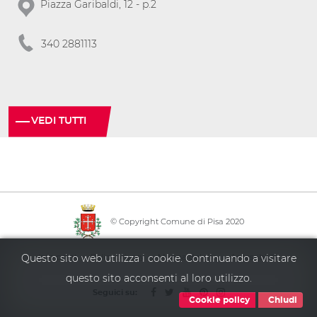
Piazza Garibaldi, 12 - p.2
340 2881113
VEDI TUTTI
© Copyright Comune di Pisa 2020
·
·
·
Info point
Policy privacy
Mappa del sito
Accessibilità
Questo sito web utilizza i cookie. Continuando a visitare
questo sito acconsenti al loro utilizzo.
Seguici su:
Cookie policy
Chiudi