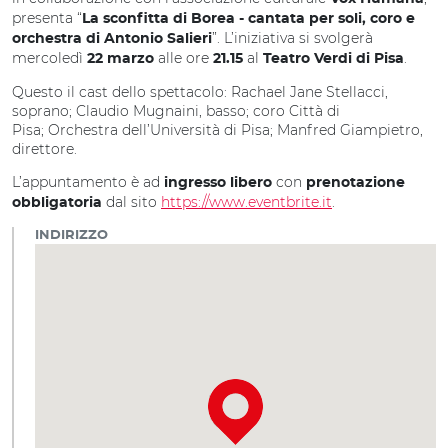
presenta “
La sconfitta di Borea - cantata per soli, coro e
”. L’iniziativa si svolgerà
orchestra di Antonio Salieri
mercoledì
alle ore
al
.
22 marzo
21.15
Teatro Verdi di Pisa
Questo il cast dello spettacolo: Rachael Jane Stellacci,
soprano; Claudio Mugnaini, basso; coro Città di
Pisa; Orchestra dell’Università di Pisa; Manfred Giampietro,
direttore.
L’appuntamento è ad
con
ingresso libero
prenotazione
dal sito
https://www.eventbrite.it
.
obbligatoria
INDIRIZZO