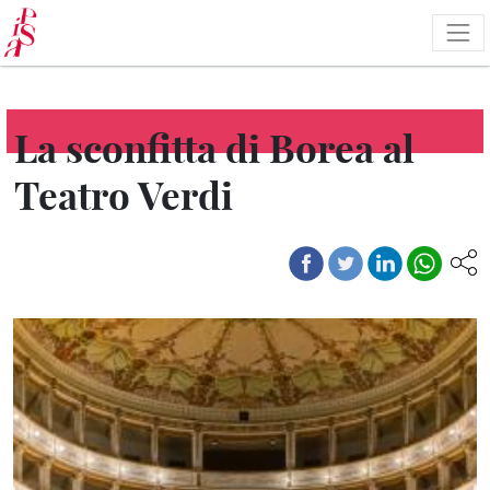
Salta
al
contenuto
principale
La sconfitta di Borea al
Teatro Verdi