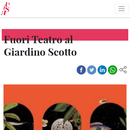
Salta
al
contenuto
principale
Fuori Teatro al
Giardino Scotto