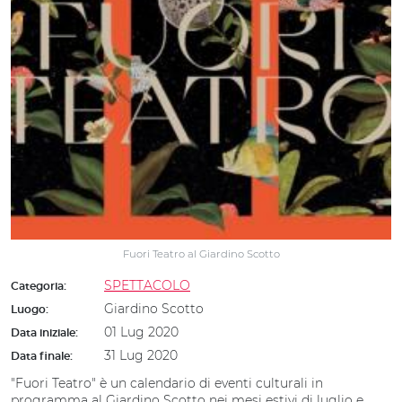
Fuori Teatro al Giardino Scotto
SPETTACOLO
Categoria:
Giardino Scotto
Luogo:
01 Lug 2020
Data iniziale:
31 Lug 2020
Data finale:
"Fuori Teatro" è un calendario di eventi culturali in
programma al Giardino Scotto nei mesi estivi di luglio e