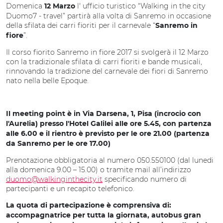
Domenica
l' ufficio turistico “Walking in the city
12 Marzo
Duomo7 - travel” partirà alla volta di Sanremo in occasione
della sfilata dei carri fioriti per il carnevale “
Sanremo in
”.
fiore
Il corso fiorito Sanremo in fiore 2017 si svolgerà il 12 Marzo
con la tradizionale sfilata di carri fioriti e bande musicali,
rinnovando la tradizione del carnevale dei fiori di Sanremo
nato nella belle Epoque.
Il meeting point è in Via Darsena, 1, Pisa (incrocio con
l'Aurelia) presso l'
Hotel Galilei
alle ore
5.45
, con partenza
alle 6.00 e il rientro è previsto per le ore 21.00 (partenza
da Sanremo per le ore
17.00
)
Prenotazione obbligatoria al numero 050.550100 (dal lunedi
alla domenica 9.00 – 15.00) o tramite mail all’indirizzo
duomo@walkinginthecity.it
specificando numero di
partecipanti e un recapito telefonico.
La quota di partecipazione è comprensiva di
:
accompagnatrice per tutta la giornata, autobus gran