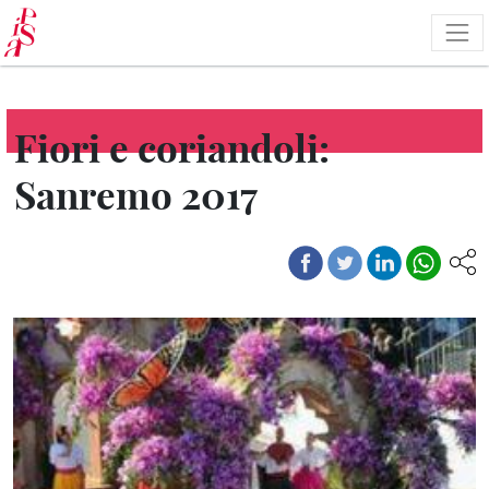
Salta
al
contenuto
principale
Fiori e coriandoli:
Sanremo 2017