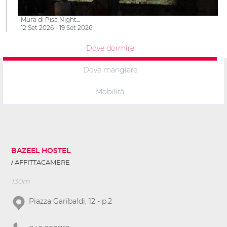
Mura di Pisa Night…
12 Set 2026 - 19 Set 2026
Dove dormire
Dove mangiare
Mobilità
BAZEEL HOSTEL
AFFITTACAMERE
130m
Piazza Garibaldi, 12 - p.2