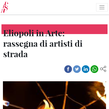
Salta
al
contenuto
principale
Eliopoli in Arte:
rassegna di artisti di
strada