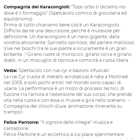
“Topo orbo ti diciamo noi
Compagnia dei Karacongioli:
dove è il formaggio” (Spettacolo comico di giocoleria ed
equilibrismo)
Prima di tutto chiariamo bene cos’è un Karacongiolo.
Difficile darne una descrizione, perché è mutevole per
definizione. Un Karacongiolo è un nano gigante, dalla
vocetta altisonante. Spiritello spiritoso, dal parlare malizioso.
Vive nei boschi tra le sue piante e sicuramente è un gran
birbante…! Girano ruote di monocicli, girano torce e girano
diabli, in un miscuglio di tecnica e comicità a ruota libera.
Spettacolo con rue cyr e bastoni infuocati
Vesta:
La rue Cyr (ruota di metallo acrobatica) è nata a Montreal
nel 2003, e solo pochi artisti nel mondo sono capaci di
usarla. La performance è un misto di processi tecnici, di
fusione tra l’artista e l’estensione del suo corpo, che prende
vita nella ruota e con essa si muove e gira nello scenario. –
Compagnia dei chicchi d’uva: animazione itinerante su
trampoli
“Il signore delle ciliegie” musica e
Felice Pantone:
cantastorie
Felice Pantone è un ecclettico a cui piace sperimentare