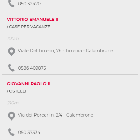
050 32420
VITTORIO EMANUELE II
CASE PER VACANZE
100m
Viale Del Tirreno, 76 - Tirrenia - Calambrone
0586 409875
GIOVANNI PAOLO II
OSTELLI
210m
Via dei Porcari n. 2/4 - Calambrone
050 37334