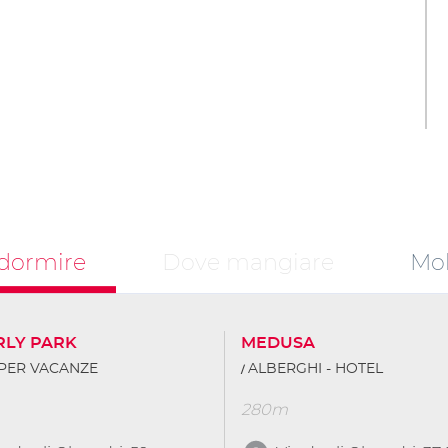
dormire
Dove mangiare
Mob
RLY PARK
MEDUSA
PER VACANZE
ALBERGHI - HOTEL
280m