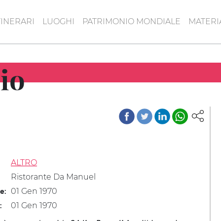
TINERARI
LUOGHI
PATRIMONIO MONDIALE
MATERI
cio
ALTRO
Ristorante Da Manuel
01 Gen 1970
le:
01 Gen 1970
: