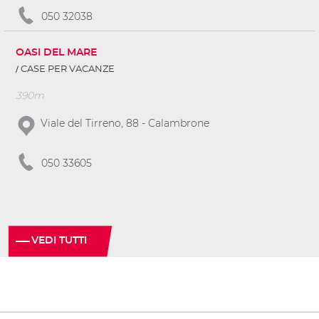
050 32038
OASI DEL MARE
CASE PER VACANZE
390m
Viale del Tirreno, 88 - Calambrone
050 33605
VEDI TUTTI