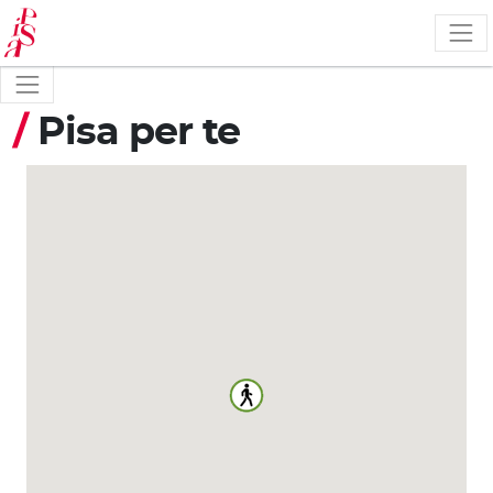
Salta
al
contenuto
principale
/
Pisa per te