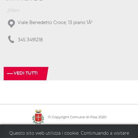
270m
Viale Benedetto Croce, 13 piano 1Â°
345 3491218
VEDI TUTTI
© Copyright Comune di Pisa 2020
·
·
·
Info point
Policy privacy
Mappa del sito
Accessibilità
Questo sito web utilizza i cookie. Continuando a visitare