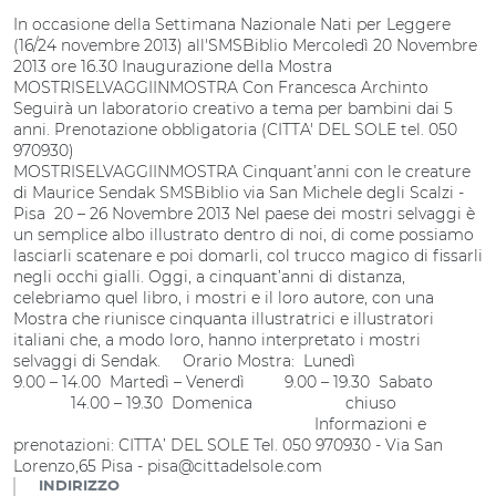
In occasione della Settimana Nazionale Nati per Leggere
(16/24 novembre 2013) all'SMSBiblio Mercoledì 20 Novembre
2013 ore 16.30 Inaugurazione della Mostra
MOSTRISELVAGGIINMOSTRA Con Francesca Archinto
Seguirà un laboratorio creativo a tema per bambini dai 5
anni. Prenotazione obbligatoria (CITTA' DEL SOLE tel. 050
970930)
MOSTRISELVAGGIINMOSTRA Cinquant’anni con le creature
di Maurice Sendak SMSBiblio via San Michele degli Scalzi -
Pisa 20 – 26 Novembre 2013 Nel paese dei mostri selvaggi è
un semplice albo illustrato dentro di noi, di come possiamo
lasciarli scatenare e poi domarli, col trucco magico di fissarli
negli occhi gialli. Oggi, a cinquant’anni di distanza,
celebriamo quel libro, i mostri e il loro autore, con una
Mostra che riunisce cinquanta illustratrici e illustratori
italiani che, a modo loro, hanno interpretato i mostri
selvaggi di Sendak. Orario Mostra: Lunedì
9.00 – 14.00 Martedì – Venerdì 9.00 – 19.30 Sabato
14.00 – 19.30 Domenica chiuso
Informazioni e
prenotazioni: CITTA’ DEL SOLE Tel. 050 970930 - Via San
Lorenzo,65 Pisa - pisa@cittadelsole.com
INDIRIZZO