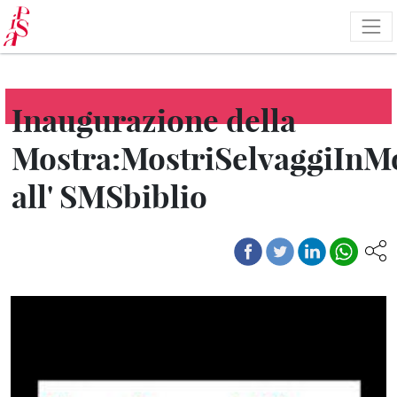
Salta
al
contenuto
principale
Inaugurazione della
Mostra:MostriSelvaggiInM
all' SMSbiblio