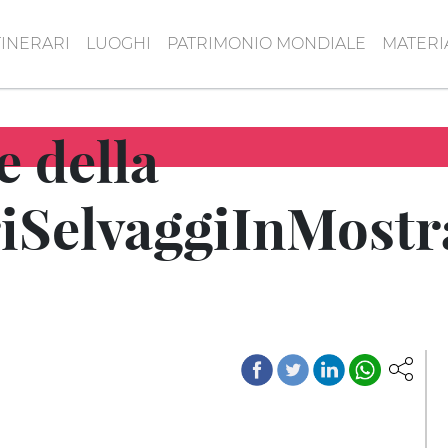
TINERARI
LUOGHI
PATRIMONIO MONDIALE
MATERI
 della
SelvaggiInMostra