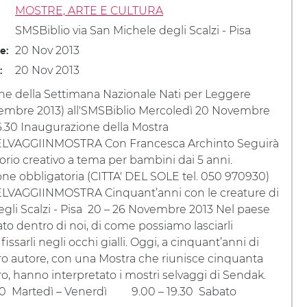
MOSTRE, ARTE E CULTURA
SMSBiblio via San Michele degli Scalzi - Pisa
20 Nov 2013
le:
20 Nov 2013
:
ne della Settimana Nazionale Nati per Leggere
vembre 2013) all'SMSBiblio Mercoledì 20 Novembre
6.30 Inaugurazione della Mostra
LVAGGIINMOSTRA Con Francesca Archinto Seguirà
orio creativo a tema per bambini dai 5 anni.
ne obbligatoria (CITTA' DEL SOLE tel. 050 970930)
VAGGIINMOSTRA Cinquant’anni con le creature di
gli Scalzi - Pisa 20 – 26 Novembre 2013 Nel paese
ato dentro di noi, di come possiamo lasciarli
ssarli negli occhi gialli. Oggi, a cinquant’anni di
 loro autore, con una Mostra che riunisce cinquanta
o loro, hanno interpretato i mostri selvaggi di Sendak.
0 Martedì – Venerdì 9.00 – 19.30 Sabato