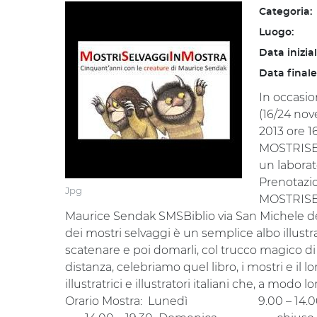
Categoria:
Luogo:
Data inizia
Data finale
In occasio
(16/24 no
2013 ore 1
MOSTRISE
un laborat
Prenotazio
Jpg
MOSTRISEL
Maurice Sendak SMSBiblio via San Michele de
dei mostri selvaggi è un semplice albo illustr
scatenare e poi domarli, col trucco magico di fi
distanza, celebriamo quel libro, i mostri e il
illustratrici e illustratori italiani che, a mod
Orario Mostra: Lunedì 9.00 – 14.0