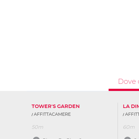
Dove 
TOWER'S GARDEN
LA D
AFFITTACAMERE
AFFI
50m
60m