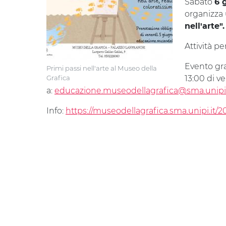
Sabato
6 
organizza u
nell'arte".
Attività pe
Evento gra
Primi passi nell'arte al Museo della
Grafica
13:00 di v
a:
educazione.museodellagrafica@sma.unipi.
Info:
https://museodellagrafica.sma.unipi.it/20