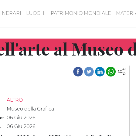
TINERARI
LUOGHI
PATRIMONIO MONDIALE
MATERI
ll'arte al Museo d
ALTRO
Museo della Grafica
06 Giu 2026
le:
06 Giu 2026
: