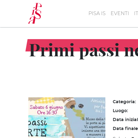
Salta
al
PISA IS
EVENTI
I
contenuto
principale
Primi passi ne
Categoria:
Luogo:
Data inizia
Data finale