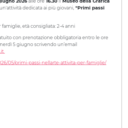
alle ore
il
giugno 2026
16.30
Museo della Grafica
n'attività dedicata ai più giovani,
"Primi passi
r famiglie, età consigliata: 2-4 anni
tuito con prenotazione obbligatoria entro le ore
enerdì 5 giugno scrivendo un’email
it
26/05/primi-passi-nellarte-attivita-per-famiglie/