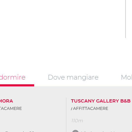
dormire
Dove mangiare
Mob
IMORA
TUSCANY GALLERY B&B
TTACAMERE
AFFITTACAMERE
110m