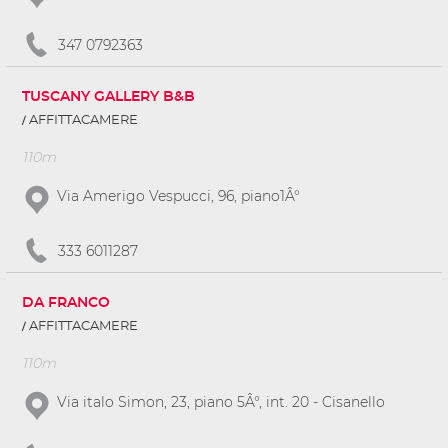
347 0792363
TUSCANY GALLERY B&B
AFFITTACAMERE
110m
Via Amerigo Vespucci, 96, piano1Â°
333 6011287
DA FRANCO
AFFITTACAMERE
110m
Via italo Simon, 23, piano 5Â°, int. 20 - Cisanello