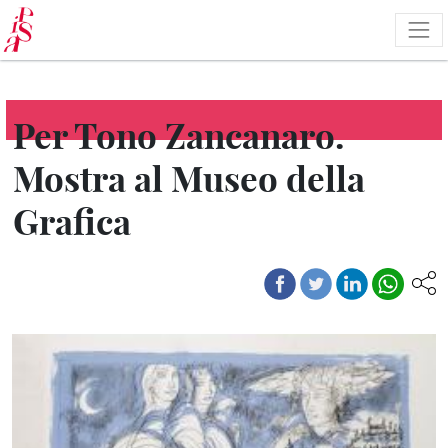
Salta
al
contenuto
principale
Per Tono Zancanaro.
Mostra al Museo della
Grafica