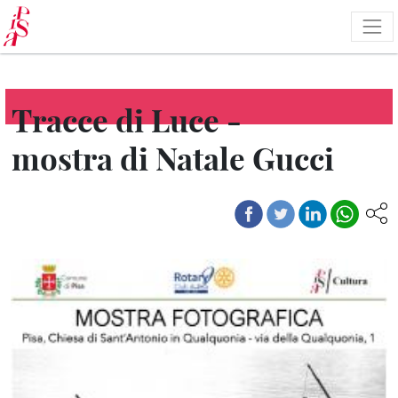
Salta
al
contenuto
principale
Tracce di Luce -
mostra di Natale Gucci