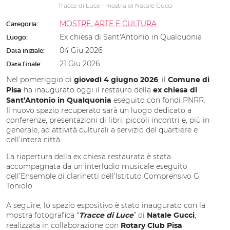
Tracce di Luce - mostra di Natale Gucci
MOSTRE, ARTE E CULTURA
Categoria:
Ex chiesa di Sant'Antonio in Qualquonia
Luogo:
04 Giu 2026
Data iniziale:
21 Giu 2026
Data finale:
Nel pomeriggio di
, il
giovedì 4 giugno 2026
Comune di
ha inaugurato oggi il restauro della
Pisa
ex chiesa di
eseguito con fondi PNRR.
Sant’Antonio in Qualquonia
Il nuovo spazio recuperato sarà un luogo dedicato a
conferenze, presentazioni di libri, piccoli incontri e, più in
generale, ad attività culturali a servizio del quartiere e
dell’intera città.
La riapertura della ex chiesa restaurata è stata
accompagnata da un interludio musicale eseguito
dell’Ensemble di clarinetti dell’Istituto Comprensivo G.
Toniolo.
A seguire, lo spazio espositivo è stato inaugurato con la
mostra fotografica “
” di
,
Tracce di Luce
Natale Gucci
realizzata in collaborazione con
.
Rotary Club Pisa