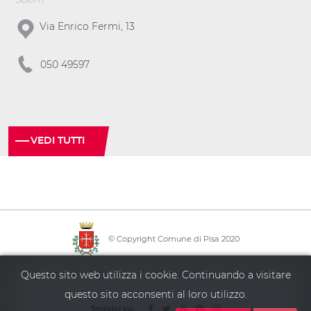
Via Enrico Fermi, 13
050 49597
VEDI TUTTI
© Copyright Comune di Pisa 2020
·
·
·
Questo sito web utilizza i cookie. Continuando a visitare
Info point
Policy privacy
Mappa del sito
Accessibilità
questo sito acconsenti al loro utilizzo.
Seguici su: