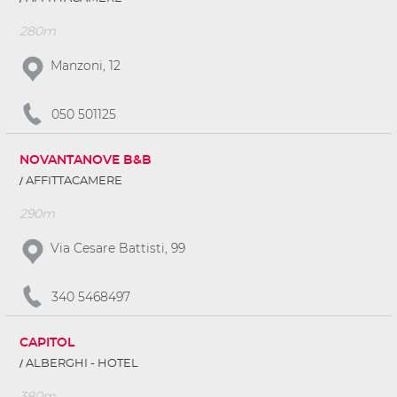
280m
Manzoni, 12
050 501125
NOVANTANOVE B&B
AFFITTACAMERE
290m
Via Cesare Battisti, 99
340 5468497
CAPITOL
ALBERGHI - HOTEL
380m