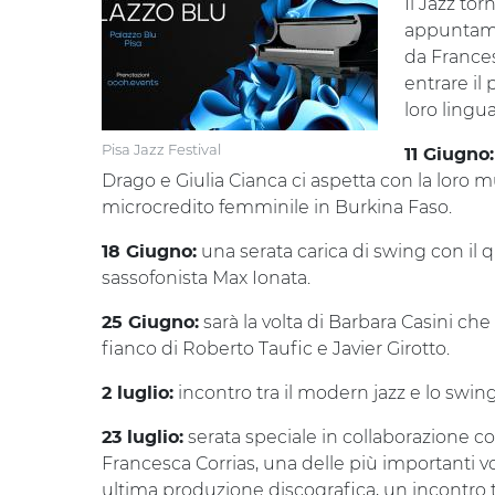
Il Jazz to
appuntamen
da Frances
entrare il
loro lingu
Pisa Jazz Festival
11 Giugno
Drago e Giulia Cianca ci aspetta con la loro
microcredito femminile in Burkina Faso.
una serata carica di swing con il 
18 Giugno:
sassofonista Max Ionata.
sarà la volta di Barbara Casini ch
25 Giugno:
fianco di Roberto Taufic e Javier Girotto.
incontro tra il modern jazz e lo swi
2 luglio:
serata speciale in collaborazione co
23 luglio:
Francesca Corrias, una delle più importanti v
ultima produzione discografica, un incontro t