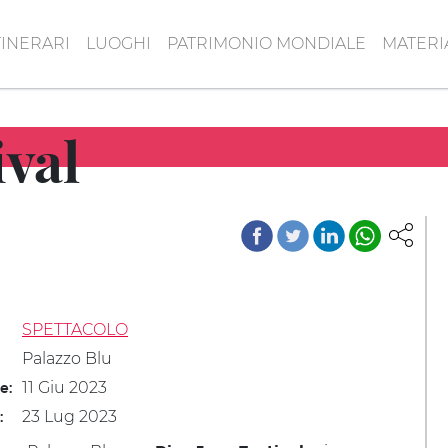
TINERARI
LUOGHI
PATRIMONIO MONDIALE
MATERI
ival
SPETTACOLO
Palazzo Blu
11 Giu 2023
le:
23 Lug 2023
: