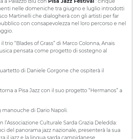
rna a Palazzo Blu con
: cinque
Pisa Jazz Festival
ti nelle domeniche tra giugno e luglio introdotti
co Martinelli che dialogherà con gli artisti per far
 pubblico con consapevolezza nel loro percorso e nel
aggio.
il trio “Blades of Grass” di Marco Colonna, Anais
:
 musica pensata come progetto di sostegno al
quartetto di Daniele Gorgone che ospiterà il
e torna a Pisa Jazz con il suo progetto “Hermanos” a
ng manouche di Dario Napoli.
n l’Associazione Culturale Sarda Grazia Deledda:
oci del panorama jazz nazionale, presenterà la sua
ra il jazz e la lingua sarda campidanese.