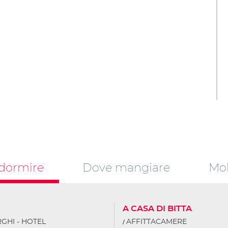
dormire
Dove mangiare
Mob
I
A CASA DI BITTA
GHI - HOTEL
AFFITTACAMERE