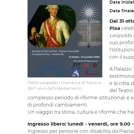
Data inizia
Data finale
Dal 31 ot
celebr
Pisa
Leopoldo 
suo profon
l'Istituzio
con il sup
A Palazzo 
testimonian
Pietro Leopoldo I Granduca di Toscana.
e la citta
260° anni dall’insediamento
del Teatro
complesso periodo di riforme istituzionali e 
di profondi cambiamenti.
Un viaggio tra storia, cultura e riforme che 
Ingresso libero: lunedi - venerdi, ore 9.00 -
Ingresso per persone con disabilita da Piazza 