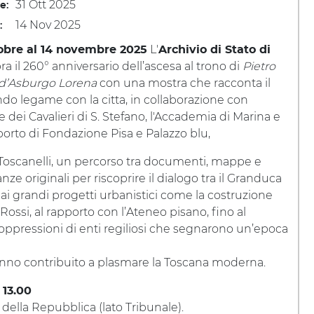
31 Ott 2025
le:
14 Nov 2025
:
L'
tobre al 14 novembre 2025
Archivio di Stato di
a il 260° anniversario dell’ascesa al trono di
Pietro
d’Asburgo Lorena
con una mostra che racconta il
do legame con la citta, in collaborazione con
ne dei Cavalieri di S. Stefano, l'Accademia di Marina e
porto di Fondazione Pisa e Palazzo blu,
Toscanelli, un percorso tra documenti, mappe e
ze originali per riscoprire il dialogo tra il Granduca
, dai grandi progetti urbanistici come la costruzione
 Rossi, al rapporto con l’Ateneo pisano, fino al
soppressioni di enti regiliosi che segnarono un’epoca
hanno contribuito a plasmare la Toscana moderna.
 13.00
della Repubblica (lato Tribunale).