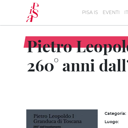
Salta
al
PISA IS
EVENTI
I
contenuto
principale
Pietro Leopol
260° anni dal
Categoria:
Luogo: