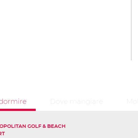
dormire
Dove mangiare
Mob
OPOLITAN GOLF & BEACH
RT