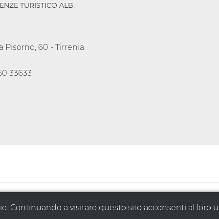
ENZE TURISTICO ALB.
a Pisorno, 60 - Tirrenia
50 33633
·
·
·
Info point
Policy privacy
Mappa del sito
Accessibilità
ie. Continuando a visitare questo sito acconsenti al loro ut