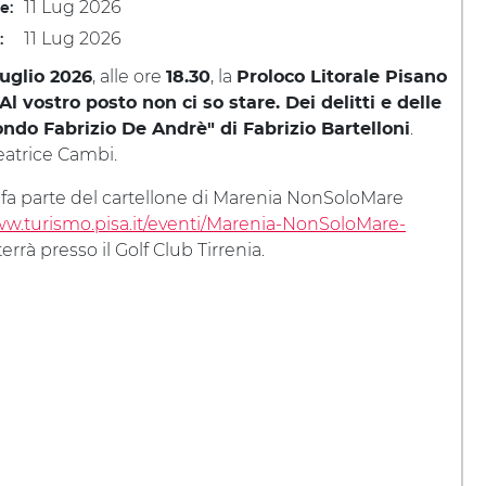
11 Lug 2026
le:
11 Lug 2026
:
, alle ore
, la
 luglio 2026
18.30
Proloco Litorale Pisano
"Al vostro posto non ci so stare. Dei delitti e delle
.
ndo Fabrizio De Andrè" di Fabrizio Bartelloni
atrice Cambi.
 fa parte del cartellone di Marenia NonSoloMare
ww.turismo.pisa.it/eventi/Marenia-NonSoloMare-
 terrà presso il Golf Club Tirrenia.