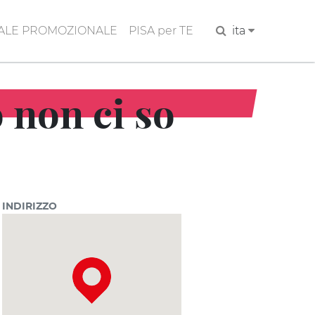
ALE PROMOZIONALE
PISA per TE
Cerca
ita
 non ci so
INDIRIZZO