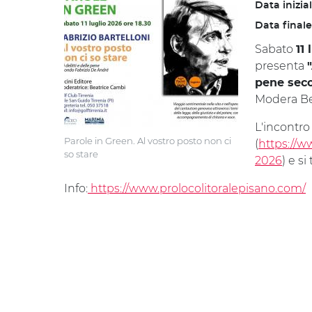
Data inizia
Data finale
Sabato
11
presenta
pene seco
Modera Be
L'incontro
Parole in Green. Al vostro posto non ci
(
https://w
so stare
2026
) e si
Info:
https://www.prolocolitoralepisano.com/