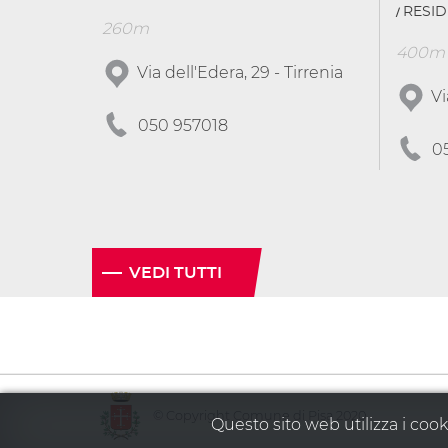
RESID
260m
400m
Via dell'Edera, 29 - Tirrenia
Vi
050 957018
0
VEDI TUTTI
© Copyright Comune di Pisa 2020
Questo sito web utilizza i cook