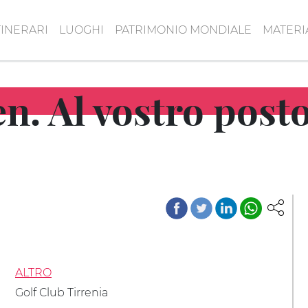
TINERARI
LUOGHI
PATRIMONIO MONDIALE
MATERI
n. Al vostro posto
ALTRO
Golf Club Tirrenia