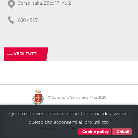
Corso Italia, 26 p. 1? int. 2
050 45231
VEDI TUTTI
© Copyright Comune di Pisa 2020
·
·
·
Info point
Policy privacy
Mappa del sito
Accessibilità
Questo sito web utilizza i cookie. Continuando a visitare
questo sito acconsenti al loro utilizzo.
Seguici su:
Cookie policy
Chiudi