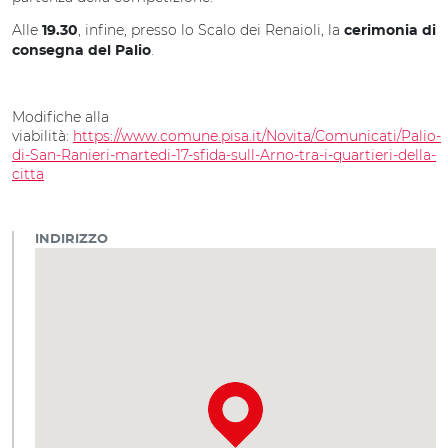
Alle
, infine, presso lo Scalo dei Renaioli, la
19.30
cerimonia di
.
consegna del Palio
Modifiche alla
viabilità:
https://www.comune.pisa.it/Novita/Comunicati/Palio-
di-San-Ranieri-martedi-17-sfida-sull-Arno-tra-i-quartieri-della-
citta
INDIRIZZO