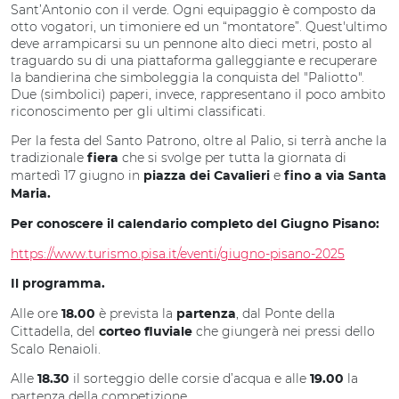
Sant’Antonio con il verde. Ogni equipaggio è composto da
otto vogatori, un timoniere ed un “montatore”. Quest'ultimo
deve arrampicarsi su un pennone alto dieci metri, posto al
traguardo su di una piattaforma galleggiante e recuperare
la bandierina che simboleggia la conquista del "Paliotto".
Due (simbolici) paperi, invece, rappresentano il poco ambito
riconoscimento per gli ultimi classificati.
Per la festa del Santo Patrono, oltre al Palio, si terrà anche
la
tradizionale
che si svolge per tutta la giornata di
fiera
martedì 17 giugno in
e
piazza dei Cavalieri
fino a via Santa
Maria.
Per conoscere il calendario completo del Giugno Pisano:
https://www.turismo.pisa.it/eventi/giugno-pisano-2025
Il programma.
Alle ore
è prevista la
, dal Ponte della
18.00
partenza
Cittadella,
del
che giungerà nei pressi dello
corteo fluviale
Scalo Renaioli.
Alle
il sorteggio delle corsie d’acqua e alle
la
18.30
19.00
partenza della competizione.