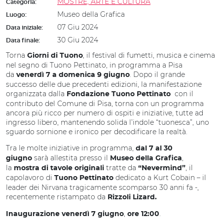
MOSTRE, ARTE E CULTURA
Categoria:
Museo della Grafica
Luogo:
07 Giu 2024
Data iniziale:
30 Giu 2024
Data finale:
Torna
, il festival di fumetti, musica e cinema
Giorni di Tuono
nel segno di Tuono Pettinato, in programma a Pisa
da
. Dopo il grande
venerdì 7 a domenica 9 giugno
successo delle due precedenti edizioni, la manifestazione
organizzata dalla
con il
Fondazione Tuono Pettinato
contributo del Comune di Pisa, torna con un programma
ancora più ricco per numero di ospiti e iniziative, tutte ad
ingresso libero, mantenendo solida l’indole “tuonesca”, uno
sguardo sornione e ironico per decodificare la realtà.
Tra le molte iniziative in programma,
dal 7 al 30
sarà allestita presso il
,
giugno
Museo della Grafica
la
tratte da
, il
mostra di tavole originali
“Nevermind”
capolavoro di
dedicato a Kurt Cobain – il
Tuono Pettinato
leader dei Nirvana tragicamente scomparso 30 anni fa -,
recentemente ristampato da
Rizzoli Lizard.
,
.
Inaugurazione venerdì 7 giugno
ore 12:00