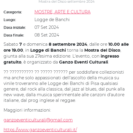
Mostra del Disco settembre 2024
MOSTRE, ARTE E CULTURA
Categoria:
Logge de Banchi
Luogo:
07 Set 2024
Data iniziale:
08 Set 2024
Data finale:
Sabato
e domenica
, dalle ore
7
8 settembre 2024
10.00 alle
, in
torna la
,
ore 19.00
Logge di Banchi
Mostra del Disco
giunta alla sua 27esima edizione. L'evento, con
ingresso
, è organizzato da
.
gratuito
Ganzo Eventi Culturali
?? ?????????? ?? ????? ?????? per soddisfare collezionisti
ma anche solo appassionati dell'ascolto della musica su
vinile troveranno alle Logge dei Banchi di Pisa qualsiasi
genere, dal rock alla classica, dal jazz al blues, dal punk alla
new wave, dalla musica sperimentale alle canzoni d'autore
italiane, dal prog inglese al reggae.
Maggiori informazioni:
ganzoeventiculturali@gmail.com
https://www.ganzoeventiculturali.it/