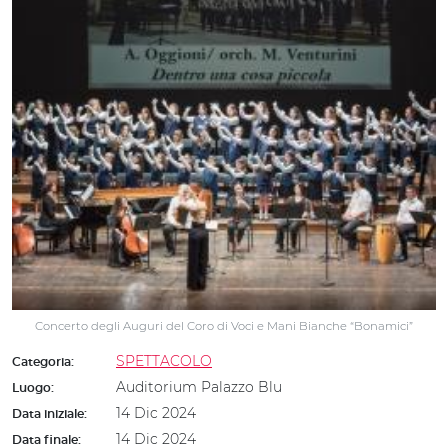
Concerto degli Auguri del Coro di Voci e Mani Bianche “Bonamici”
SPETTACOLO
Categoria:
Auditorium Palazzo Blu
Luogo:
14 Dic 2024
Data iniziale:
14 Dic 2024
Data finale: