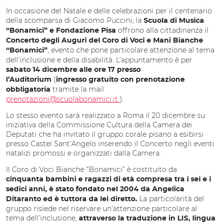
In occasione del Natale e delle celebrazioni per il centenario
della scomparsa di Giacomo Puccini, la
Scuola di Musica
offrono alla cittadinanza il
“Bonamici” e Fondazione Pisa
Concerto degli Auguri del
Coro di Voci e Mani Bianche
, evento che pone particolare attenzione al tema
“Bonamici”
dell’inclusione e della disabilità. L’appuntamento è per
sabato 14 dicembre alle ore 17
presso
(
l’Auditorium
ingresso gratuito con prenotazione
tramite la mail
obbligatoria
prenotazioni@scuolabonamici.it
).
Lo stesso evento sarà realizzato a Roma il 20 dicembre su
iniziativa della Commissione Cultura della Camera dei
Deputati che ha invitato il gruppo corale pisano a esibirsi
presso Castel Sant’Angelo inserendo il Concerto negli eventi
natalizi promossi e organizzati dalla Camera.
Il Coro di Voci Bianche “Bonamici” è costituito da
cinquanta bambini e ragazzi di età compresa tra i sei e i
sedici anni, è stato fondato nel 2004 da Angelica
La particolarità del
Ditaranto ed è tuttora da lei diretto.
gruppo risiede nel riservare un’attenzione particolare al
tema dell’inclusione,
attraverso la traduzione in LIS, lingua