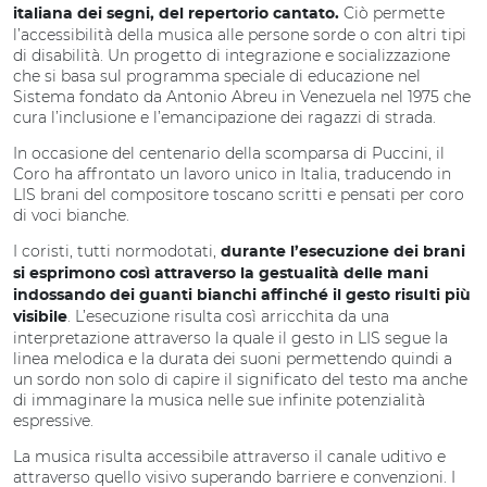
Ciò permette
italiana dei segni, del repertorio cantato.
l’accessibilità della musica alle persone sorde o con altri tipi
di disabilità. Un progetto di integrazione e socializzazione
che si basa sul programma speciale di educazione nel
Sistema fondato da Antonio Abreu in Venezuela nel 1975 che
cura l’inclusione e l’emancipazione dei ragazzi di strada.
In occasione del centenario della scomparsa di Puccini, il
Coro ha affrontato un lavoro unico in Italia, traducendo in
LIS brani del compositore toscano scritti e pensati per coro
di voci bianche.
I coristi, tutti normodotati,
durante l’esecuzione dei brani
si esprimono così attraverso la gestualità delle mani
indossando dei guanti bianchi affinché il gesto risulti più
. L’esecuzione risulta così arricchita da una
visibile
interpretazione attraverso la quale il gesto in LIS segue la
linea melodica e la durata dei suoni permettendo quindi a
un sordo non solo di capire il significato del testo ma anche
di immaginare la musica nelle sue infinite potenzialità
espressive.
La musica risulta accessibile attraverso il canale uditivo e
attraverso quello visivo superando barriere e convenzioni. I