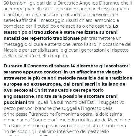
50 bambini, guidati dalla Direttrice Angelica Ditaranto che li
accompagna nell’esecuzione indossando anch’essa i guanti
bianchi, si impegnano con profonda consapevolezza e
serietà affinché il messaggio risulti chiaro, armonico e
completo per il pubblico che ascolta o che osserva.
Lo
stesso tipo di traduzione è stata realizzata su brani
per trasmettere un
natalizi del repertorio tradizionale
messaggio di cura e attenzione verso l’altro in occasione del
Natale e per sensibilizzare le giovani generazioni al rispetto
della disabilità e della fragilità.
Durante il Concerto di sabato 14 dicembre gli ascoltatori
saranno appunto condotti in un affascinante viaggio
attraverso le più celebri melodie natalizie della tradizione
europea ed extraeuropea, dai brani sacri in italiano del
XVII secolo ai Christmas Carols del repertorio
.
anglosassone
Inoltre sarà possibile ascoltare brani
tra i quali “Là sui monti dell’Est”, il suggestivo
pucciniani
pezzo per voci bianche che suggella l’ingresso della
principessa Turandot nell’omonima opera, la dolcissima
ninna nanna “Sogno d’or”, melodia riutilizzata da Puccini ne
“La Rondine” e una giovanissima voce solista che intonerà
“Io de’ sospiri”, il delicato intervento del pastorello