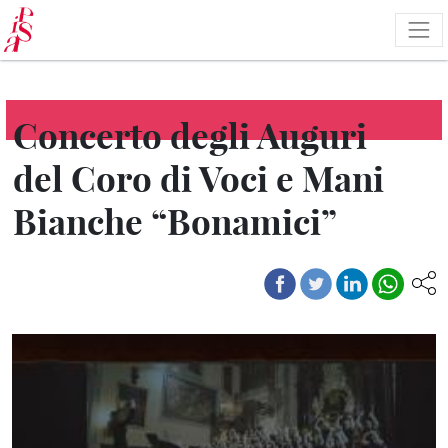
Salta
al
contenuto
principale
Concerto degli Auguri
del Coro di Voci e Mani
Bianche “Bonamici”