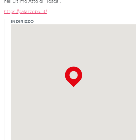
nell’ultimo Atto di “Tosca”.
https://palazzoblu.it/
INDIRIZZO