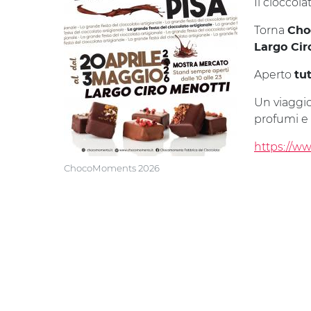
Il cioccola
Torna
Cho
Largo Cir
Aperto
tut
Un viaggio
profumi e 
https://w
ChocoMoments 2026