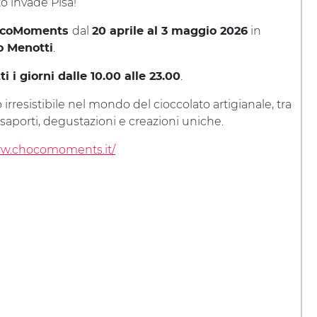
to invade Pisa!
dal
in
coMoments
20 aprile al 3 maggio 2026
.
o Menotti
.
ti i giorni dalle 10.00 alle 23.00
 irresistibile nel mondo del cioccolato artigianale, tra
saporti, degustazioni e creazioni uniche.
ww.chocomoments.it/