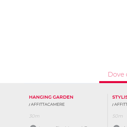
Dove 
HANGING GARDEN
STYLI
AFFITTACAMERE
AFFI
30m
50m