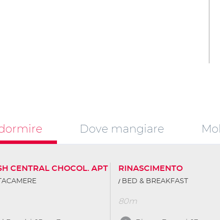
dormire
Dove mangiare
Mob
SH CENTRAL CHOCOL. APT
RINASCIMENTO
TTACAMERE
BED & BREAKFAST
80m