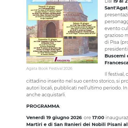
Dal
19 al 
Sant'Agat
presentazio
personagg
evento cul
grazioso 
di Pisa (p
presidenti
Buscemi d
Francesc
Agata Book Festival 2026
Il festival
cittadino inserito nel suo centro storico, si p
autori locali, pubblicati nell’ultimo periodo. 
anche acquistarli.
:
PROGRAMMA
: ore
inauguraz
Venerdì 19 giugno 2026
17:00
Martiri e di San Ranieri dei Nobili Pisani a