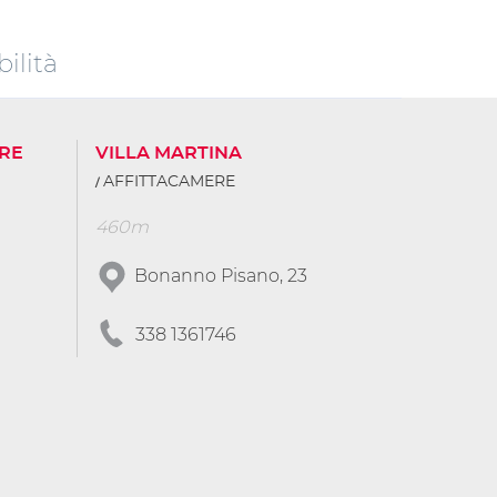
ilità
RRE
VILLA MARTINA
AFFITTACAMERE
460m
Bonanno Pisano, 23
338 1361746