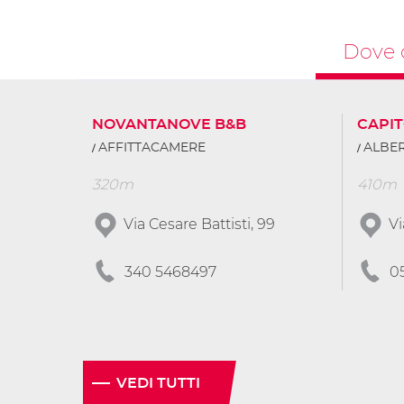
Dove 
NOVANTANOVE B&B
CAPI
AFFITTACAMERE
ALBER
320m
410m
Via Cesare Battisti, 99
Vi
340 5468497
0
VEDI TUTTI