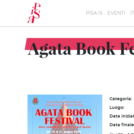
Salta
al
PISA IS
EVENTI
I
contenuto
principale
Agata Book Fe
Categoria:
Luogo:
Data inizia
Data finale