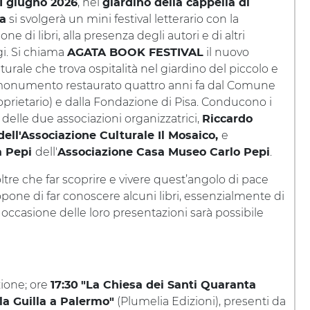
, nel
21 giugno 2026
giardino della cappella di
si svolgerà un mini festival letterario con la
a
ne di libri, alla presenza degli autori e di altri
i. Si chiama
il nuovo
AGATA BOOK FESTIVAL
turale che trova ospitalità nel giardino del piccolo e
monumento restaurato quattro anni fa dal Comune
roprietario) e dalla Fondazione di Pisa. Conducono i
 delle due associazioni organizzatrici,
Riccardo
e
ell'Associazione Culturale Il Mosaico,
dell'
.
a Pepi
Associazione Casa Museo Carlo Pepi
, oltre che far scoprire e vivere quest’angolo di pace
ropone di far conoscere alcuni libri, essenzialmente di
In occasione delle loro presentazioni sarà possibile
ione; ore
17:30
"La Chiesa dei Santi Quaranta
(Plumelia Edizioni), presenti da
lla Guilla a Palermo"