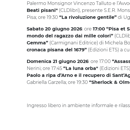
Palermo Monsignor Vincenzo Talluto e l’Avvo
(CLDlibri), presente S.E.R. Mon
Beati pisani"
Pisa; ore 19:30
di Ug
“La rivoluzione gentile”
: ore
Sabato 20 giugno 2026
17:00
“Pisa et 
(CLDlib
mondo del ragazzo dai mille colori”
(Carmignani Editrice) di Michela Bon
Gemma”
(Edizioni ETS) a c
cronaca pisana del 1679”
: ore 17:00
Domenica 21 giugno 2026
“Assass
Nerini; ore 17:45
(Edizioni ETS
“La luna orba"
Paolo a ripa d’Arno e il recupero di Sant’A
Gabriella Garzella; ore 19:30
“Sherlock & Olmo
Ingresso libero in ambiente informale e rilass