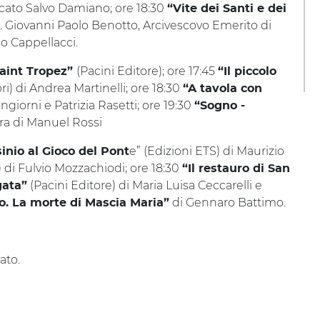
cato Salvo Damiano; ore 18:30
“Vite dei Santi e dei
s. Giovanni Paolo Benotto, Arcivescovo Emerito di
o Cappellacci.
(Pacini Editore); ore 17:45
Saint Tropez”
“Il piccolo
ri) di Andrea Martinelli; ore 18:30
“A tavola con
giorni e Patrizia Rasetti; ore 19:30
“Sogno -
ura di Manuel Rossi
e” (Edizioni ETS) di Maurizio
inio al Gioco del Pont
) di Fulvio Mozzachiodi; ore 18:30
“Il restauro di San
(Pacini Editore) di Maria Luisa Ceccarelli e
gata”
di Gennaro Battimo.
. La morte di Mascia Maria”
ato.