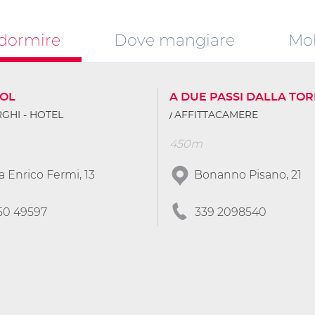
dormire
Dove mangiare
Mob
TOL
A DUE PASSI DALLA TO
GHI - HOTEL
AFFITTACAMERE
450m
a Enrico Fermi, 13
Bonanno Pisano, 21
50 49597
339 2098540