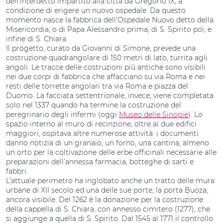
dell’interdetto impartito alla città da Gregorio IX, a
condizione di erigere un nuovo ospedale. Da questo
momento nasce la fabbrica dell’Ospedale Nuovo detto della
Misericordia, o di Papa Alessandro prima, di S. Spirito poi, e
infine di S. Chiara.
Il progetto, curato da Giovanni di Simone, prevede una
costruzione quadrangolare di 150 metri di lato, turrita agli
angoli. Le tracce delle costruzioni più antiche sono visibili
nei due corpi di fabbrica che affacciano su via Roma e nei
resti delle torrette angolari tra via Roma e piazza del
Duomo. La facciata settentrionale, invece, viene completata
solo nel 1337 quando ha termine la costruzione del
peregrinario degli infermi (oggi
Museo delle Sinopie
). Lo
spazio interno al muro di recinzione, oltre ai due edifici
maggiori, ospitava altre numerose attività: i documenti
danno notizia di un granaio, un forno, una cantina, almeno
un orto per la coltivazione delle erbe officinali necessarie alle
preparazioni dell’annessa farmacia, botteghe di sarti e
fabbri.
L’attuale perimetro ha inglobato anche un tratto delle mura
urbane di XII secolo ed una delle sue porte, la porta Buoza,
ancora visibile. Del 1262 è la donazione per la costruzione
della cappella di S. Chiara, con annesso cimitero (1277), che
si aggiunge a quella di S. Spirito. Dal 1545 al 1771 il controllo