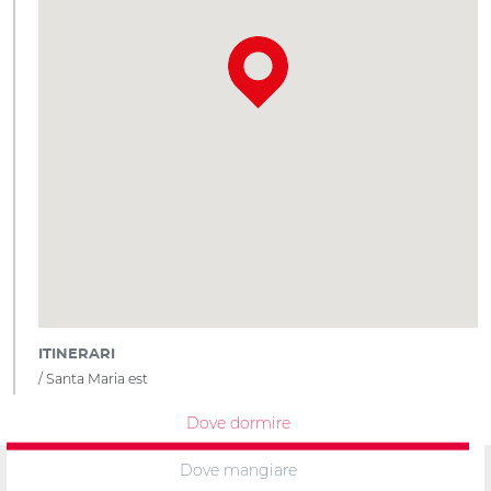
ITINERARI
Santa Maria est
Dove dormire
Dove mangiare