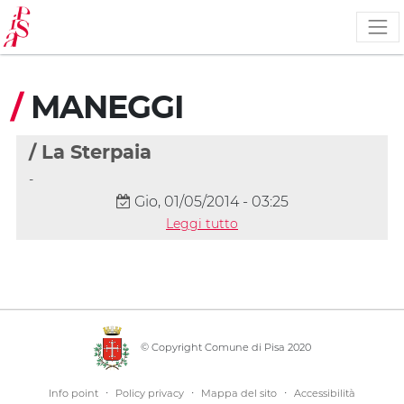
Salta
al
contenuto
principale
/
MANEGGI
/ La Sterpaia
-
Gio, 01/05/2014 - 03:25
Leggi tutto
© Copyright Comune di Pisa 2020
·
·
·
Info point
Policy privacy
Mappa del sito
Accessibilità