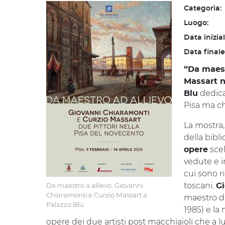
Categoria:
Luogo:
Data inizia
Data finale
“Da maest
Massart n
dedica
Blu
Pisa ma ch
La mostra,
della bibl
scel
opere
vedute e i
cui sono r
toscani.
Da maestro a allievo. Giovanni
G
Chiaramonti e Curzio Massart a
maestro di
Palazzo Blu
1985) e la
opere dei due artisti post macchiaioli che a l