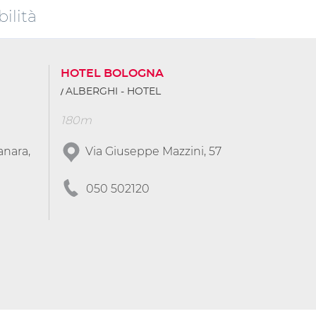
ilità
HOTEL BOLOGNA
ALBERGHI - HOTEL
180m
anara,
Via Giuseppe Mazzini, 57
050 502120