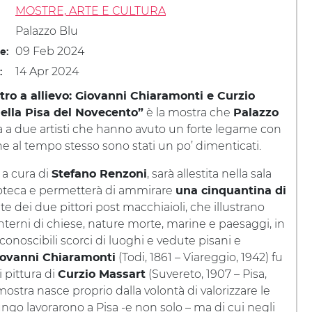
MOSTRE, ARTE E CULTURA
Palazzo Blu
09 Feb 2024
le:
14 Apr 2024
:
ro a allievo: Giovanni Chiaramonti e Curzio
è la mostra che
ella Pisa del Novecento”
Palazzo
 a due artisti che hanno avuto un forte legame con
e al tempo stesso sono stati un po’ dimenticati.
 a cura di
, sarà allestita nella sala
Stefano Renzoni
ioteca e permetterà di ammirare
una cinquantina di
te dei due pittori post macchiaioli, che illustrano
nterni di chiese, nature morte, marine e paesaggi, in
iconoscibili scorci di luoghi e vedute pisani e
(Todi, 1861 – Viareggio, 1942) fu
iovanni Chiaramonti
 pittura di
(Suvereto, 1907 – Pisa,
Curzio Massart
 mostra nasce proprio dalla volontà di valorizzare le
ungo lavorarono a Pisa -e non solo – ma di cui negli