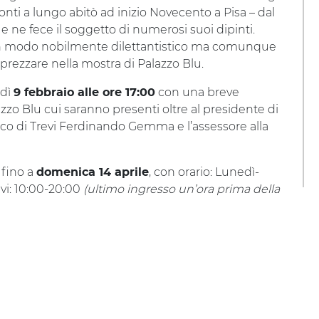
nti a lungo abitò ad inizio Novecento a Pisa – dal
 e ne fece il soggetto di numerosi suoi dipinti.
a in modo nobilmente dilettantistico ma comunque
prezzare nella mostra di Palazzo Blu.
rdì
con una breve
9 febbraio alle ore 17:00
zzo Blu cui saranno presenti oltre al presidente di
daco di Trevi Ferdinando Gemma e l’assessore alla
e fino a
, con orario: Lunedì-
domenica 14 aprile
ivi: 10:00-20:00
(ultimo ingresso un’ora prima della