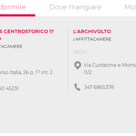
dormire
Dove mangiare
Mob
S CENTROSTORICO 1?
L'ARCHIVOLTO
O
AFFITTACAMERE
TTACAMERE
160m
Via Curtatone e Mont
rso Italia, 26 p. 1? int. 2
11/2
347 6865378
50 45231