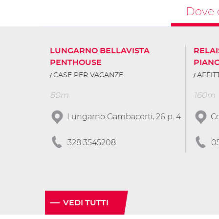
Dove 
LUNGARNO BELLAVISTA
RELAI
PENTHOUSE
PIAN
CASE PER VACANZE
AFFI
80m
160m
Lungarno Gambacorti, 26 p. 4
Co
328 3545208
0
VEDI TUTTI