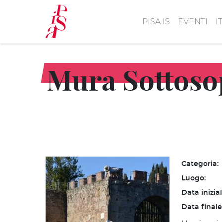
Salta
al
PISA IS
EVENTI
I
contenuto
principale
Mura Sottoso
Categoria:
Luogo:
Data inizia
Data finale