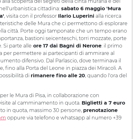
 alla scoperta dei segreti della cinta muraria e del
nell'urbanistica cittadina:
sabato 6 maggio 'Mura
, visita con il professor
alla ricerca
a'
Ilario Luperini
tteristiche delle Mura che ci permettono di esplorare
della città. Porte oggi tamponate che un tempo erano
importanza, bastioni seicenteschi, torri mozzate, porte
 Si parte alle
: il primo
ore 17 dai Bagni di Nerone
ra per permettere ai partecipanti di ammirare al
ento difensivo. Dal Parlascio, dove terminava il
, fino alla Porta del Leone in piazza dei Miracoli. A
ossibilità di
, quando l'ora del
rimanere fino alle 20
 per le Mura di Pisa, in collaborazione con
e visite al camminamento in quota.
Biglietti a 7 euro
o in quota, massimo 30 persone,
prenotazione
com
oppure via telefono e whatsapp al numero +39