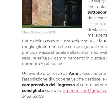
Un viaggio
loro ruolo 
Sottosopr
delle cara
la storia 
di vitale 
Mura Sottosopra 2023
mai aperte.
tratto della passeggiata si svolge sotto le Mu
meglio gli elementi che compongono il monum
principale asse stradale della civitas medievale
seguire salita sul camminamento in quota e p
tramonto è più vicina.
Un evento promosso da
, Associazione
Amur
l’associazione di Cooperative che gestisce l
al camminament
comprensivo dell’ingresso
via mail a
luperini.ilario@gmail.
consigliata
3463165759