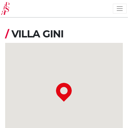
Salta
al
contenuto
principale
/
VILLA GINI