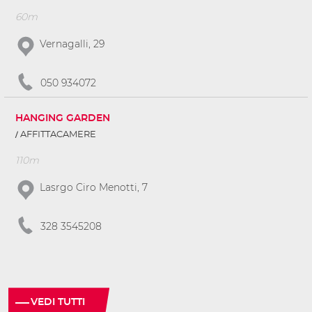
60m
Vernagalli, 29
050 934072
HANGING GARDEN
AFFITTACAMERE
110m
Lasrgo Ciro Menotti, 7
328 3545208
VEDI TUTTI