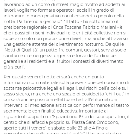
lavorando ad un corso di street magic rivolto ad addetti ai
lavori: vogliamo formare operatori sociali in grado di
interagire in modo positivo con il cosiddetto popolo della
notte. Partiremo a gennaio”. "Il fatto - ha sottolineato il
presidente regionale di Cnca Toscana Fabrizio Mariani - è
che i possibili rischi individuali e le criticità collettive non si
superano solo con proibizioni e divieti, ma anche attraverso
una gestione attenta del divertimento notturno. Da qui le
'Notti di Qualità', un patto fra comuni, gestori, servizi socio-
sanitari e di emergenza urgenza e forze dell’ordine per
garantire ai residenti e ai fruitori contesti di divertimento
più sicuri".
Per questo venerdì notte ci sarà anche un punto
informativo con materiale sulla prevenzione del consumo di
sostanze psicoattive legali e illegali, sui rischi dell’alcol e sul
sesso sicuro, ma anche uno spazio di cosiddetto 'chill out' in
cui sarà anche possibile effettuare test all’etilometro e
interventi di mediazione artistica con performance di teatro
sperimentale con finalità educativa. Importante al
riguardo il supporto di 'Spaziobono 19' e dei suoi operatori, il
centro che si affaccia proprio su Piazza Sant’Omobono,
aperto tutti i venerdì e sabato dalle 23 alle 4 fino a
novembre, che nella prima metà del 2017 ha incontrato e