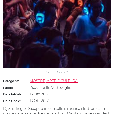
Silent Disco 2 2
MOSTRE, ARTE E CULTURA
Categoria:
Piazza delle Vettovaglie
Luogo:
13 Ott 2017
Data iniziale:
13 Ott 2017
Data finale:
Dj Sterling e Dadapop in consolle e musica elettronica in
piazza dalle 22 alle due del mattino. Ma stavolta se i residenti