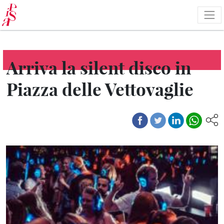
Salta
al
contenuto
principale
Arriva la silent disco in
Piazza delle Vettovaglie