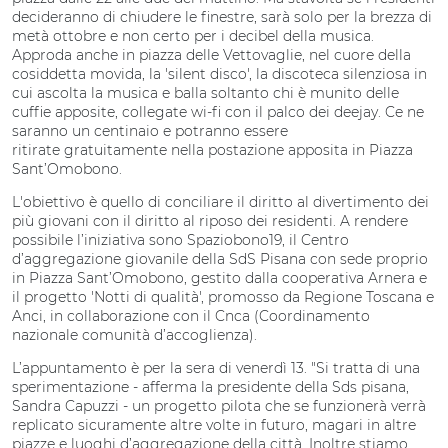
decideranno di chiudere le finestre, sarà solo per la brezza di
metà ottobre e non certo per i decibel della musica.
Approda anche in piazza delle Vettovaglie, nel cuore della
cosiddetta movida, la 'silent disco', la discoteca silenziosa in
cui ascolta la musica e balla soltanto chi è munito delle
cuffie apposite, collegate wi-fi con il palco dei deejay. Ce ne
saranno un centinaio e potranno essere
ritirate gratuitamente nella postazione apposita in Piazza
Sant’Omobono.
L'obiettivo è quello di conciliare il diritto al divertimento dei
più giovani con il diritto al riposo dei residenti. A rendere
possibile l’iniziativa sono Spaziobono19, il Centro
d’aggregazione giovanile della SdS Pisana con sede proprio
in Piazza Sant’Omobono, gestito dalla cooperativa Arnera e
il progetto 'Notti di qualità', promosso da Regione Toscana e
Anci, in collaborazione con il Cnca (Coordinamento
nazionale comunità d’accoglienza).
L’appuntamento è per la sera di venerdì 13. "Si tratta di una
sperimentazione - afferma la presidente della Sds pisana,
Sandra Capuzzi - un progetto pilota che se funzionerà verrà
replicato sicuramente altre volte in futuro, magari in altre
piazze e luoghi d’aggregazione della città. Inoltre stiamo