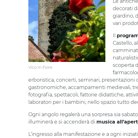
Le antiche
decorati d
giardino, d
vari prodo
Il
progra
Castello, a
camminate 
naturalisti
scoperta di
Vico In Fiore
farmacologi
erboristica, concerti, seminari, presentazioni di 
gastronomiche, accampamenti medievali, tree 
fotografia, spettacoli, fattorie didattiche, att
laboratori per i bambini, nello spazio tutto ded
Ogni angolo regalerà una sorpresa sia sabato
illuminerà e si accenderà di
musica all’aper
L’ingresso alla manifestazione e a ogni iniziat