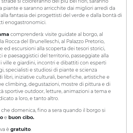
 strade si coloreranno dei più bei fiori, saranno
a piante e saranno arricchite dai migliori arredi da
alla fantasia dei progettisti del verde e dalla bontà di
tti enogastronomici.
comprenderà: visite guidate al borgo, al
mma
lla Rocca del Brunelleschi, al Palazzo Pretorio,
ed escursioni alla scoperta dei tesori storici,
ci e paesaggistici del territorio, passeggiate alla
 ville e giardini, incontri e dibattiti con esperti
, specialisti e studiosi di piante e scienza
libri, iniziative culturali, benefiche, artistiche e
climbing, degustazioni, mostre di pittura e di
ività sportive outdoor, letture, animazioni a tema e
icato a loro, e tanto altro.
 che domenica, fino a sera quando il borgo si
e
to
buon cibo.
iva è
.
gratuito