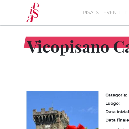
Salta
al
PISA IS
EVENTI
I
contenuto
principale
Vicopisano Ca
Categoria:
Luogo:
Data inizia
Data finale