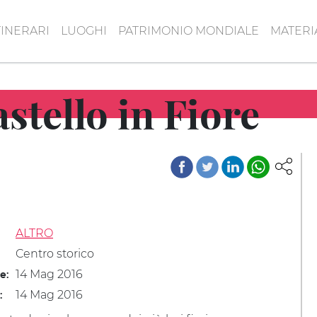
TINERARI
LUOGHI
PATRIMONIO MONDIALE
MATERI
stello in Fiore
ALTRO
Centro storico
14 Mag 2016
le:
14 Mag 2016
: