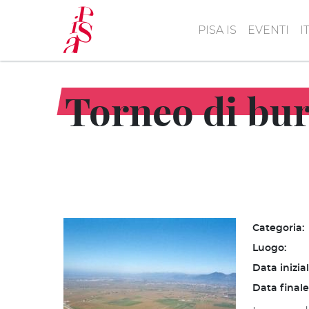
Salta
al
PISA IS
EVENTI
I
contenuto
principale
Torneo di bur
Categoria:
Luogo:
Data inizia
Data finale