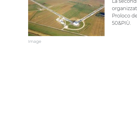
La seconda
organizzato
Proloco de
50&PIÙ.
Image