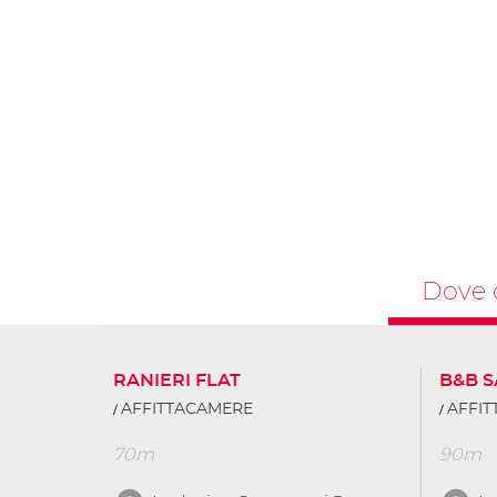
Dove 
RANIERI FLAT
B&B 
AFFITTACAMERE
AFFI
70m
90m