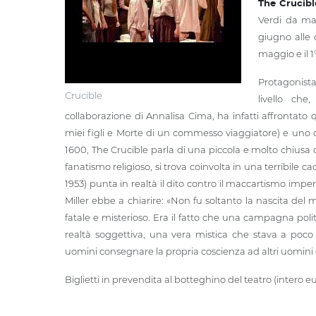
The Crucible
Verdi da ma
giugno alle o
maggio e il 1
Protagonis
Crucible
livello che
collaborazione di Annalisa Cima, ha infatti affrontato
miei figli e Morte di un commesso viaggiatore) e uno d
1600, The Crucible parla di una piccola e molto chiusa 
fanatismo religioso, si trova coinvolta in una terribile ca
1953) punta in realtà il dito contro il maccartismo imper
Miller ebbe a chiarire: «Non fu soltanto la nascita d
fatale e misterioso. Era il fatto che una campagna poli
realtà soggettiva, una vera mistica che stava a poc
uomini consegnare la propria coscienza ad altri uomini e ri
Biglietti in prevendita al botteghino del teatro (intero eu