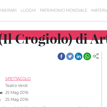
TINERARI
LUOGHI
PATRIMONIO MONDIALE
MATERI
Il Crogiolo) di A
SPETTACOLO
Teatro Verdi
25 Mag 2016
le:
25 Mag 2016
: