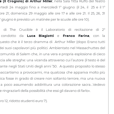
, nella Sala Titta Ruffo del Teatro
 (Il Crogiolo) di Arthur Miller
rtedì 24 maggio fino a mercoledì 1° giugno
(il 24, il 25 e il 1°
re 21; domenica 29 maggio alle ore 17 e alle ore 21. Il 25, 26, 31
° giugno è previsto un matinée per le scuole alle ore 10).
ta di The Crucible è il Laboratorio di recitazione di 2°
, condotto da
e
, con la
Luca Biagiotti
Franco Farina
 questo che è il terzo dramma di Arthur Miller (dopo Erano tutti
ei suoi capolavori più politici. Ambientato nel Massachuttes del
comunità di Salem che, in una vera e propria esplosione di cieco
ccia alle streghe: una vicenda attraverso cui l’autore (il testo è del
ante negli Stati Uniti degli anni ’50. A questo proposito lo stesso
el maccartismo a provocarmi, ma qualcosa che appariva molto più
tica fosse in grado di creare non soltanto terrore, ma una nuova
o a poco assumendo addirittura una colorazione sacra...Vedevo
ngraziarli della possibilità che essi gli davano di farlo».
ro 12, ridotto studenti euro 7).