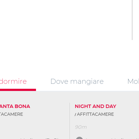
dormire
Dove mangiare
Mob
SANTA BONA
NIGHT AND DAY
TTACAMERE
AFFITTACAMERE
90m