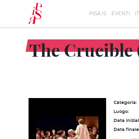
Salta
al
PISA IS
EVENTI
I
contenuto
principale
The Crucible (
Categoria:
Luogo:
Data inizia
Data finale