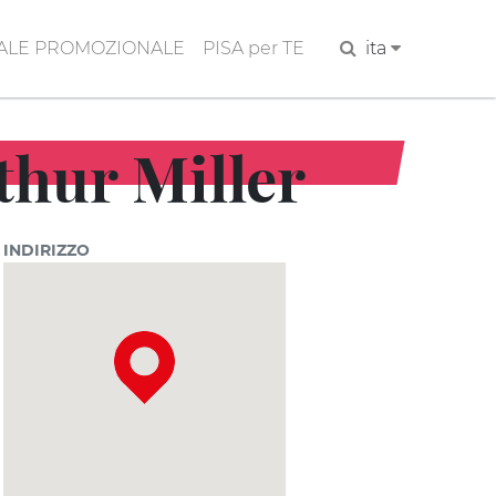
ALE PROMOZIONALE
PISA per TE
Cerca
ita
rthur Miller
INDIRIZZO