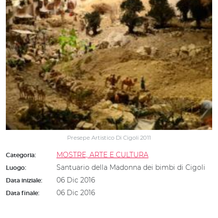
Presepe Artistico Di Cigoli 2011
MOSTRE, ARTE E CULTURA
Categoria:
Santuario della Madonna dei bimbi di Cigoli
Luogo:
06 Dic 2016
Data iniziale:
06 Dic 2016
Data finale: