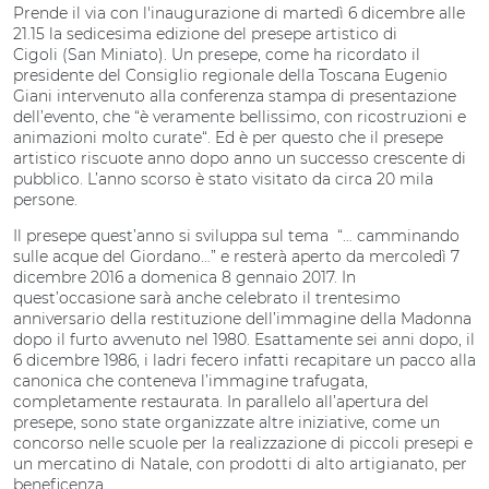
Prende il via con l'inaugurazione di martedì 6 dicembre alle
21.15 la sedicesima edizione del presepe artistico di
Cigoli (San Miniato). Un presepe, come ha ricordato il
presidente del Consiglio regionale della Toscana Eugenio
Giani intervenuto alla conferenza stampa di presentazione
dell’evento, che “è veramente bellissimo, con ricostruzioni e
animazioni molto curate“. Ed è per questo che il presepe
artistico riscuote anno dopo anno un successo crescente di
pubblico. L’anno scorso è stato visitato da circa 20 mila
persone.
Il presepe quest’anno si sviluppa sul tema “… camminando
sulle acque del Giordano…” e resterà aperto da mercoledì 7
dicembre 2016 a domenica 8 gennaio 2017. In
quest’occasione sarà anche celebrato il trentesimo
anniversario della restituzione dell’immagine della Madonna
dopo il furto avvenuto nel 1980. Esattamente sei anni dopo, il
6 dicembre 1986, i ladri fecero infatti recapitare un pacco alla
canonica che conteneva l’immagine trafugata,
completamente restaurata. In parallelo all’apertura del
presepe, sono state organizzate altre iniziative, come un
concorso nelle scuole per la realizzazione di piccoli presepi e
un mercatino di Natale, con prodotti di alto artigianato, per
beneficenza.