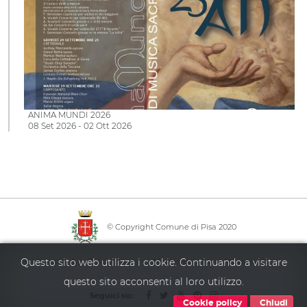
ANIMA MUNDI 2026
08 Set 2026 - 02 Ott 2026
© Copyright Comune di Pisa 2020
·
·
·
Questo sito web utilizza i cookie. Continuando a visitare
Info point
Policy privacy
Mappa del sito
Accessibilità
questo sito acconsenti al loro utilizzo.
Seguici su:
Cookie policy
Chiudi