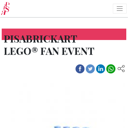
Salta
al
contenuto
principale
PISABRICKART
LEGO® FAN EVENT