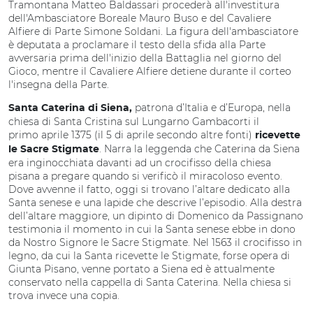
Tramontana Matteo Baldassari procederà all'investitura
dell'Ambasciatore Boreale Mauro Buso e del Cavaliere
Alfiere di Parte Simone Soldani. La figura dell'ambasciatore
è deputata a proclamare il testo della sfida alla Parte
avversaria prima dell'inizio della Battaglia nel giorno del
Gioco, mentre il Cavaliere Alfiere detiene durante il corteo
l'insegna della Parte.
patrona d’Italia e d’Europa, nella
Santa Caterina di Siena,
chiesa di Santa Cristina sul Lungarno Gambacorti il
primo aprile 1375 (il 5 di aprile secondo altre fonti)
ricevette
. Narra la leggenda che Caterina da Siena
le Sacre Stigmate
era inginocchiata davanti ad un crocifisso della chiesa
pisana a pregare quando si verificò il miracoloso evento.
Dove avvenne il fatto, oggi si trovano l’altare dedicato alla
Santa senese e una lapide che descrive l’episodio. Alla destra
dell’altare maggiore, un dipinto di Domenico da Passignano
testimonia il momento in cui la Santa senese ebbe in dono
da Nostro Signore le Sacre Stigmate. Nel 1563 il crocifisso in
legno, da cui la Santa ricevette le Stigmate, forse opera di
Giunta Pisano, venne portato a Siena ed è attualmente
conservato nella cappella di Santa Caterina. Nella chiesa si
trova invece una copia.