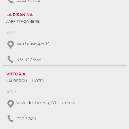
0565 777172
LA PISANINA
AFFITTACAMERE
90m
San Giuseppe, 14
333 3427554
VITTORIA
ALBERGHI - HOTEL
100m
Viale del Tirreno, 171 - Tirrenia
050 37451