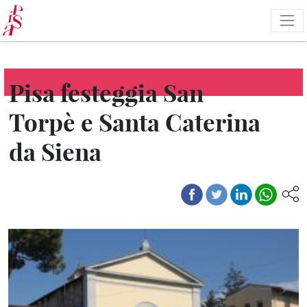
Salta
al
contenuto
principale
Pisa festeggia San
Torpè e Santa Caterina
da Siena