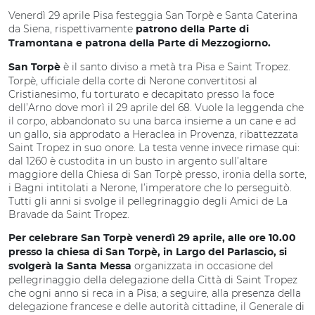
Venerdì 29 aprile Pisa festeggia San Torpè e Santa Caterina
da Siena, rispettivamente
patrono della Parte di
Tramontana e patrona della Parte di Mezzogiorno.
è il
santo diviso a metà tra Pisa e Saint Tropez.
San Torpè
Torpè, ufficiale della corte di Nerone convertitosi al
Cristianesimo, fu torturato e decapitato presso la foce
dell’Arno dove morì il 29 aprile del 68. Vuole la leggenda che
il corpo, abbandonato su una barca insieme a un cane e ad
un gallo, sia approdato a Heraclea in Provenza, ribattezzata
Saint Tropez in suo onore. La testa venne invece rimase qui:
dal 1260 è custodita in un busto in argento sull’altare
maggiore della Chiesa di San Torpè presso, ironia della sorte,
i Bagni intitolati a Nerone, l’imperatore che lo perseguitò.
Tutti gli anni si svolge il pellegrinaggio degli Amici de La
Bravade da Saint Tropez.
Per celebrare San Torpè venerdì 29 aprile, alle ore 10.00
presso la chiesa di San Torpè, in Largo del Parlascio, si
organizzata in occasione del
svolgerà la Santa Messa
pellegrinaggio della delegazione della Città di Saint Tropez
che ogni anno si reca in a Pisa; a seguire, alla presenza della
delegazione francese e delle autorità cittadine, il Generale di