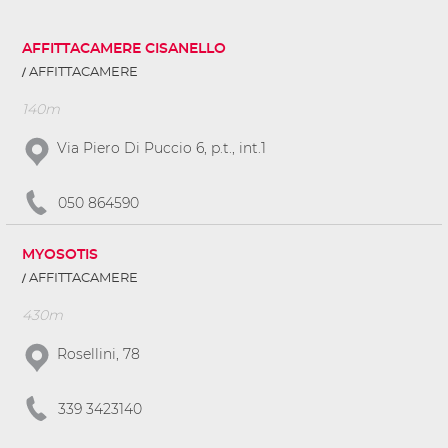
AFFITTACAMERE CISANELLO
AFFITTACAMERE
140m
Via Piero Di Puccio 6, p.t., int.1
050 864590
MYOSOTIS
AFFITTACAMERE
430m
Rosellini, 78
339 3423140