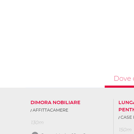
Dove 
DIMORA NOBILIARE
LUNG
PENT
AFFITTACAMERE
CASE 
130m
150m