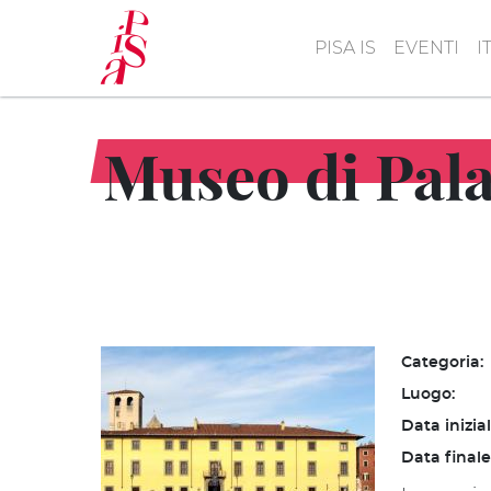
Salta
al
PISA IS
EVENTI
I
contenuto
principale
Museo di Pala
Categoria:
Luogo:
Data inizia
Data finale