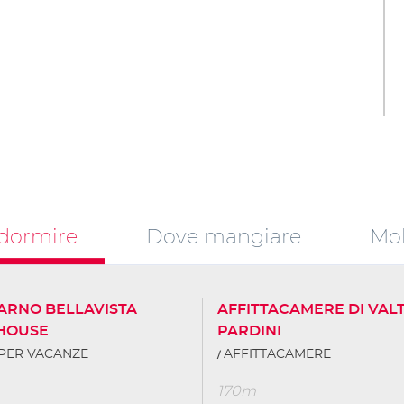
dormire
Dove mangiare
Mob
ARNO BELLAVISTA
AFFITTACAMERE DI VAL
HOUSE
PARDINI
PER VACANZE
AFFITTACAMERE
170m