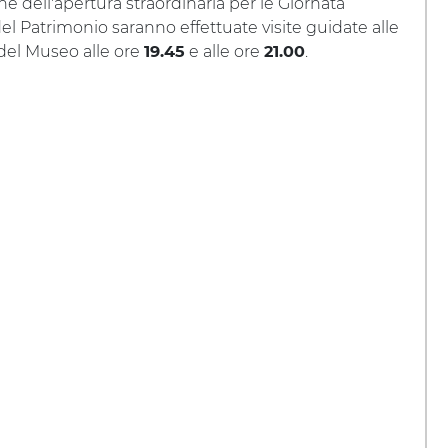
ne dell'apertura straordinaria per le Giornata
l Patrimonio saranno effettuate visite guidate alle
 del Museo alle ore
e alle ore
.
19.45
21.00